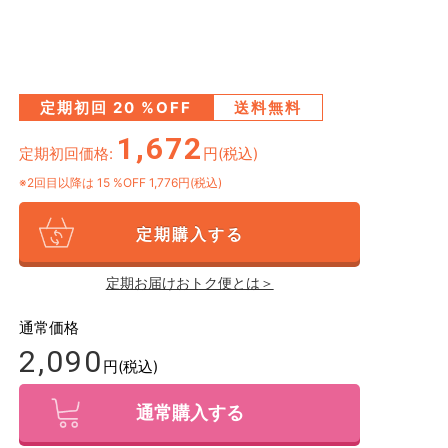
定期初回
20
%OFF
送料無料
1,672
定期初回価格:
円(税込)
※2回目以降は
15
%OFF 1,776円(税込)
定期購入する
定期お届けおトク便とは＞
通常価格
2,090
円(税込)
通常購入する