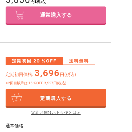
円(税込)
通常購入する
定期初回
20
%OFF
送料無料
3,696
定期初回価格:
円(税込)
※2回目以降は
15
%OFF 3,927円(税込)
定期購入する
定期お届けおトク便とは＞
通常価格