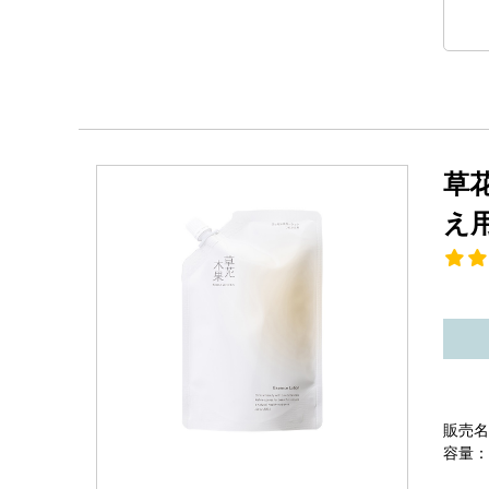
草
え
販売名
容量：