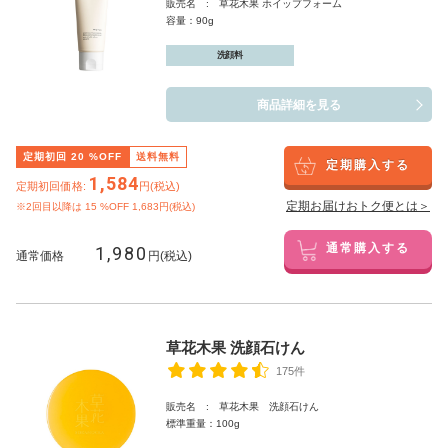
販売名 : 草花木果 ホイップフォーム
容量：90g
洗顔料
商品詳細を見る
定期初回
20
%OFF
送料無料
定期購入する
1,584
定期初回価格:
円(税込)
定期お届けおトク便とは＞
※2回目以降は
15
%OFF 1,683円(税込)
1,980
通常購入する
通常価格
円(税込)
草花木果 洗顔石けん
175件
販売名 : 草花木果 洗顔石けん
標準重量：100g