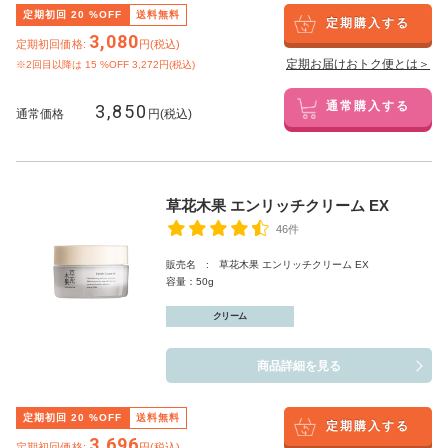
定期初回
20
%OFF
送料無料
定期購入する
3,080
定期初回価格:
円(税込)
定期お届けおトク便とは＞
※2回目以降は
15
%OFF 3,272円(税込)
3,850
通常購入する
通常価格
円(税込)
草花木果 エンリッチクリーム EX
46件
販売名 : 草花木果 エンリッチクリーム EX
容量：50g
クリーム
商品詳細を見る
定期初回
20
%OFF
送料無料
定期購入する
3,696
定期初回価格:
円(税込)