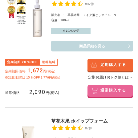
802件
販売名 : 草花木果 メイク落としオイル N
容量：180mL
クレンジング
商品詳細を見る
定期初回
20
%OFF
送料無料
定期購入する
1,672
定期初回価格:
円(税込)
定期お届けおトク便とは＞
※2回目以降は
15
%OFF 1,776円(税込)
2,090
通常購入する
通常価格
円(税込)
草花木果 ホイップフォーム
87件