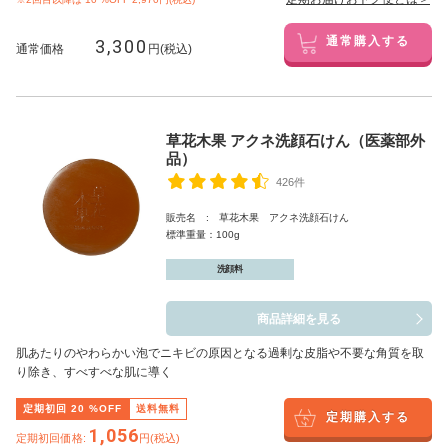
3,300
通常購入する
通常価格
円(税込)
草花木果 アクネ洗顔石けん（医薬部外
品）
426件
販売名 : 草花木果 アクネ洗顔石けん
標準重量：100g
洗顔料
商品詳細を見る
肌あたりのやわらかい泡でニキビの原因となる過剰な皮脂や不要な角質を取
り除き、すべすべな肌に導く
定期初回
20
%OFF
送料無料
定期購入する
1,056
定期初回価格:
円(税込)