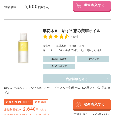
6,600
通常購入する
通常価格
円(税込)
草花木果 ゆずの恵み美容オイル
441件
販売名 : 草花木果 美容オイルN
容 量 : 50mL(約120回分・顔に使用した場合)
美容液・保湿液
ボディケア
スペシャルケア
商品詳細を見る
ゆずの恵みをまるごとつめこんだ、ブースター効果のある2層タイプの美容オ
イル
定期初回
20
%OFF
送料無料
定期購入する
2,640
定期初回価格:
円(税込)
定期お届けおトク便とは＞
※2回目以降は
10
%OFF 2,970円(税込)