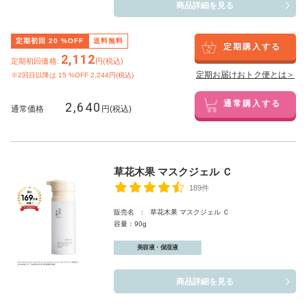
商品詳細を見る
定期初回
20
%OFF
送料無料
定期購入する
2,112
定期初回価格:
円(税込)
定期お届けおトク便とは＞
※2回目以降は
15
%OFF 2,244円(税込)
2,640
通常購入する
通常価格
円(税込)
草花木果 マスクジェル Ｃ
189件
販売名 : 草花木果 マスクジェル Ｃ
容量：90g
美容液・保湿液
商品詳細を見る