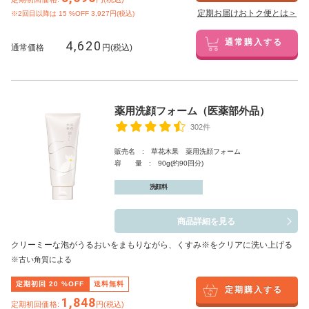
定期お届けおトク便とは＞
※2回目以降は
15
%OFF 3,927円(税込)
4,620
通常購入する
通常価格
円(税込)
薬用洗顔フォーム（医薬部外品）
302件
販売名 : 草花木果 薬用洗顔フォーム
容 量 : 90g(約90回分)
洗顔料
商品詳細を見る
クリーミーな泡がうるおいをまもりながら、くすみ※をクリアに洗い上げる
※古い角質による
定期初回
20
%OFF
送料無料
定期購入する
1,848
定期初回価格:
円(税込)