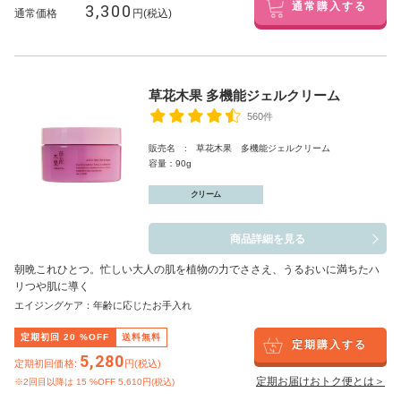
3,300
通常購入する
通常価格
円(税込)
草花木果 多機能ジェルクリーム
560件
販売名 : 草花木果 多機能ジェルクリーム
容量：90g
クリーム
商品詳細を見る
朝晩これひとつ。忙しい大人の肌を植物の力でささえ、うるおいに満ちたハ
リつや肌に導く
エイジングケア：年齢に応じたお手入れ
定期初回
20
%OFF
送料無料
定期購入する
5,280
定期初回価格:
円(税込)
定期お届けおトク便とは＞
※2回目以降は
15
%OFF 5,610円(税込)