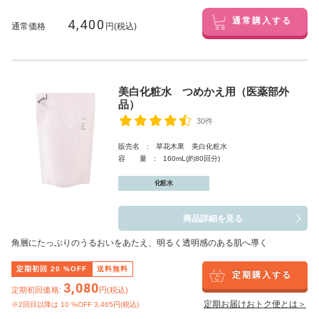
4,400
通常購入する
通常価格
円(税込)
美白化粧水 つめかえ用（医薬部外
品）
30件
販売名 : 草花木果 美白化粧水
容 量 : 160mL(約80回分)
化粧水
商品詳細を見る
角層にたっぷりのうるおいをあたえ、明るく透明感のある肌へ導く
定期初回
20
%OFF
送料無料
定期購入する
3,080
定期初回価格:
円(税込)
定期お届けおトク便とは＞
※2回目以降は
10
%OFF 3,465円(税込)