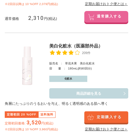
定期お届けおトク便とは＞
※2回目以降は
10
%OFF 2,079円(税込)
2,310
通常購入する
通常価格
円(税込)
美白化粧水（医薬部外品）
209件
販売名 : 草花木果 美白化粧水
容 量 : 180mL(約90回分)
化粧水
商品詳細を見る
角層にたっぷりのうるおいを与え、明るく透明感のある肌へ導く
定期初回
20
%OFF
送料無料
定期購入する
3,520
定期初回価格:
円(税込)
定期お届けおトク便とは＞
※2回目以降は
10
%OFF 3,960円(税込)