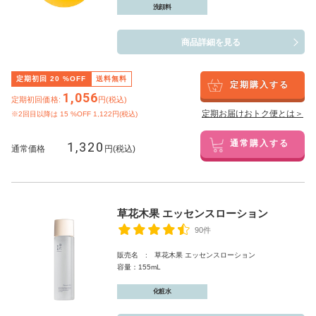
洗顔料
商品詳細を見る
定期初回
20
%OFF
送料無料
定期購入する
1,056
定期初回価格:
円(税込)
定期お届けおトク便とは＞
※2回目以降は
15
%OFF 1,122円(税込)
1,320
通常購入する
通常価格
円(税込)
草花木果 エッセンスローション
90件
販売名 : 草花木果 エッセンスローション
容量：155mL
化粧水