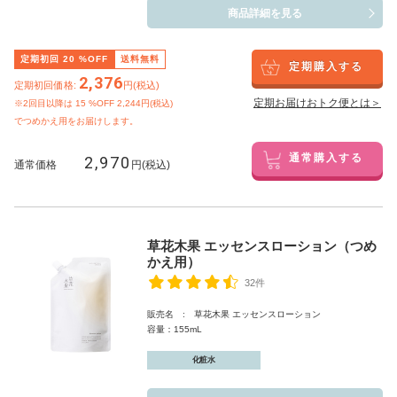
商品詳細を見る
定期初回
20
%OFF
送料無料
定期購入する
2,376
定期初回価格:
円(税込)
定期お届けおトク便とは＞
※2回目以降は
15
%OFF 2,244円(税込)
でつめかえ用をお届けします。
2,970
通常購入する
通常価格
円(税込)
草花木果 エッセンスローション（つめ
かえ用）
32件
販売名 : 草花木果 エッセンスローション
容量：155mL
化粧水