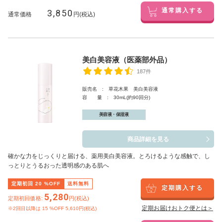
3,850
通常購入する
通常価格
円(税込)
美白美容液（医薬部外品）
187件
販売名 : 草花木果 美白美容液
容 量 : 30mL(約90回分)
美容液・保湿液
商品詳細を見る
確かな力をじっくりと届ける、薬用美白美容液。とろけるような感触で、し
っとりとうるおった透明感のある肌へ
定期初回
20
%OFF
送料無料
定期購入する
5,280
定期初回価格:
円(税込)
定期お届けおトク便とは＞
※2回目以降は
15
%OFF 5,610円(税込)