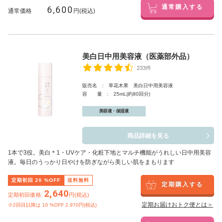
6,600
通常購入する
通常価格
円(税込)
美白日中用美容液（医薬部外品）
233件
販売名 : 草花木果 美白日中用美容液
容 量 : 25mL(約80回分)
美容液・保湿液
商品詳細を見る
1本で3役。美白
＊1
・UVケア・化粧下地とマルチ機能がうれしい日中用美容
液。毎日のうっかり日やけを防ぎながら美しい肌をまもります
定期初回
20
%OFF
送料無料
定期購入する
2,640
定期初回価格:
円(税込)
定期お届けおトク便とは＞
※2回目以降は
10
%OFF 2,970円(税込)