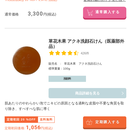
3,300
通常購入する
通常価格
円(税込)
草花木果 アクネ洗顔石けん（医薬部外
品）
426件
販売名 : 草花木果 アクネ洗顔石けん
標準重量：100g
洗顔料
商品詳細を見る
肌あたりのやわらかい泡でニキビの原因となる過剰な皮脂や不要な角質を取
り除き、すべすべな肌に導く
定期初回
20
%OFF
送料無料
定期購入する
1,056
定期初回価格:
円(税込)