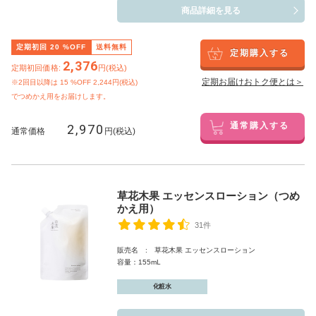
商品詳細を見る
定期初回
20
%OFF
送料無料
定期購入する
2,376
定期初回価格:
円(税込)
定期お届けおトク便とは＞
※2回目以降は
15
%OFF 2,244円(税込)
でつめかえ用をお届けします。
2,970
通常購入する
通常価格
円(税込)
草花木果 エッセンスローション（つめ
かえ用）
31件
販売名 : 草花木果 エッセンスローション
容量：155mL
化粧水