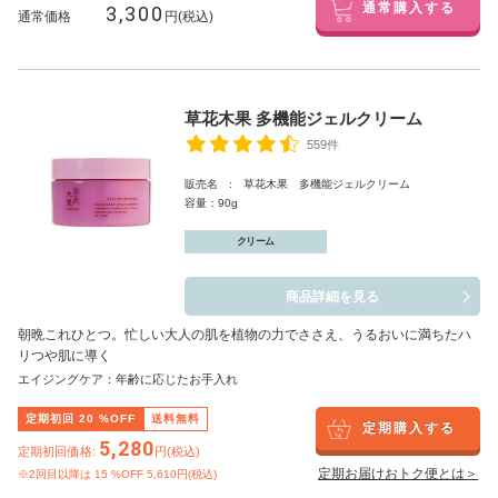
3,300
通常購入する
通常価格
円(税込)
草花木果 多機能ジェルクリーム
559件
販売名 : 草花木果 多機能ジェルクリーム
容量：90g
クリーム
商品詳細を見る
朝晩これひとつ。忙しい大人の肌を植物の力でささえ、うるおいに満ちたハ
リつや肌に導く
エイジングケア：年齢に応じたお手入れ
定期初回
20
%OFF
送料無料
定期購入する
5,280
定期初回価格:
円(税込)
定期お届けおトク便とは＞
※2回目以降は
15
%OFF 5,610円(税込)