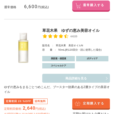
6,600
通常購入する
通常価格
円(税込)
草花木果 ゆずの恵み美容オイル
440件
販売名 : 草花木果 美容オイルN
容 量 : 50mL(約120回分・顔に使用した場合)
美容液・保湿液
ボディケア
スペシャルケア
商品詳細を見る
ゆずの恵みをまるごとつめこんだ、ブースター効果のある2層タイプの美容オ
イル
定期初回
20
%OFF
送料無料
定期購入する
2,640
定期初回価格:
円(税込)
定期お届けおトク便とは＞
※2回目以降は
10
%OFF 2,970円(税込)