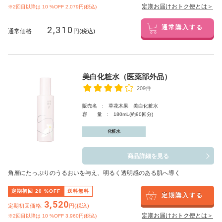
定期お届けおトク便とは＞
※2回目以降は
10
%OFF 2,079円(税込)
2,310
通常購入する
通常価格
円(税込)
美白化粧水（医薬部外品）
209件
販売名 : 草花木果 美白化粧水
容 量 : 180mL(約90回分)
化粧水
商品詳細を見る
角層にたっぷりのうるおいを与え、明るく透明感のある肌へ導く
定期初回
20
%OFF
送料無料
定期購入する
3,520
定期初回価格:
円(税込)
定期お届けおトク便とは＞
※2回目以降は
10
%OFF 3,960円(税込)