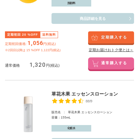
洗顔料
商品詳細を見る
定期初回
20
%OFF
送料無料
定期購入する
1,056
定期初回価格:
円(税込)
定期お届けおトク便とは＞
※2回目以降は
15
%OFF 1,122円(税込)
1,320
通常購入する
通常価格
円(税込)
草花木果 エッセンスローション
88件
販売名 : 草花木果 エッセンスローション
容量：155mL
化粧水