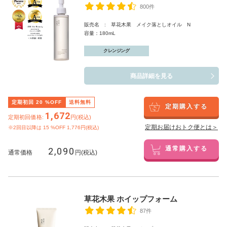
800件
販売名 : 草花木果 メイク落としオイル N
容量：180mL
クレンジング
商品詳細を見る
定期初回
20
%OFF
送料無料
定期購入する
1,672
定期初回価格:
円(税込)
定期お届けおトク便とは＞
※2回目以降は
15
%OFF 1,776円(税込)
2,090
通常購入する
通常価格
円(税込)
草花木果 ホイップフォーム
87件