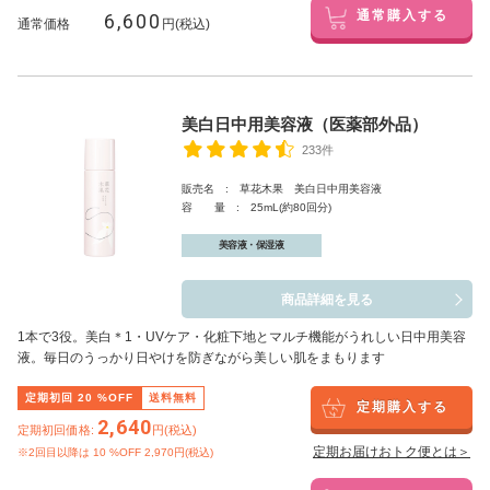
6,600
通常購入する
通常価格
円(税込)
美白日中用美容液（医薬部外品）
233件
販売名 : 草花木果 美白日中用美容液
容 量 : 25mL(約80回分)
美容液・保湿液
商品詳細を見る
1本で3役。美白
＊1
・UVケア・化粧下地とマルチ機能がうれしい日中用美容
液。毎日のうっかり日やけを防ぎながら美しい肌をまもります
定期初回
20
%OFF
送料無料
定期購入する
2,640
定期初回価格:
円(税込)
定期お届けおトク便とは＞
※2回目以降は
10
%OFF 2,970円(税込)