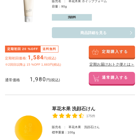
販売名 : 草花木果 ホイップフォーム
容量：90g
洗顔料
商品詳細を見る
定期初回
20
%OFF
送料無料
定期購入する
1,584
定期初回価格:
円(税込)
定期お届けおトク便とは＞
※2回目以降は
15
%OFF 1,683円(税込)
1,980
通常購入する
通常価格
円(税込)
草花木果 洗顔石けん
175件
販売名 : 草花木果 洗顔石けん
標準重量：100g