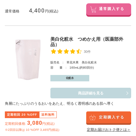
4,400
通常購入する
通常価格
円(税込)
美白化粧水 つめかえ用（医薬部外
品）
30件
販売名 : 草花木果 美白化粧水
容 量 : 160mL(約80回分)
化粧水
商品詳細を見る
角層にたっぷりのうるおいをあたえ、明るく透明感のある肌へ導く
定期初回
20
%OFF
送料無料
定期購入する
3,080
定期初回価格:
円(税込)
定期お届けおトク便とは＞
※2回目以降は
10
%OFF 3,465円(税込)