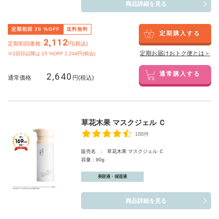
商品詳細を見る
定期初回
20
%OFF
送料無料
定期購入する
2,112
定期初回価格:
円(税込)
定期お届けおトク便とは＞
※2回目以降は
15
%OFF 2,244円(税込)
2,640
通常購入する
通常価格
円(税込)
草花木果 マスクジェル Ｃ
188件
販売名 : 草花木果 マスクジェル Ｃ
容量：90g
美容液・保湿液
商品詳細を見る