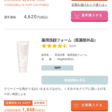
定期お届けおトク便とは＞
※2回目以降は
15
%OFF 3,927円(税込)
4,620
通常購入する
通常価格
円(税込)
薬用洗顔フォーム（医薬部外品）
302件
販売名 : 草花木果 薬用洗顔フォーム
容 量 : 90g(約90回分)
洗顔料
商品詳細を見る
クリーミーな泡がうるおいをまもりながら、くすみ※をクリアに洗い上げる
※古い角質による
定期初回
20
%OFF
送料無料
定期購入する
1,848
定期初回価格:
円(税込)