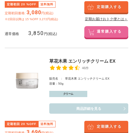
定期初回
20
%OFF
送料無料
定期購入する
3,080
定期初回価格:
円(税込)
定期お届けおトク便とは＞
※2回目以降は
15
%OFF 3,272円(税込)
3,850
通常購入する
通常価格
円(税込)
草花木果 エンリッチクリーム EX
46件
販売名 : 草花木果 エンリッチクリーム EX
容量：50g
クリーム
商品詳細を見る
定期初回
20
%OFF
送料無料
定期購入する
3,696
定期初回価格:
円(税込)