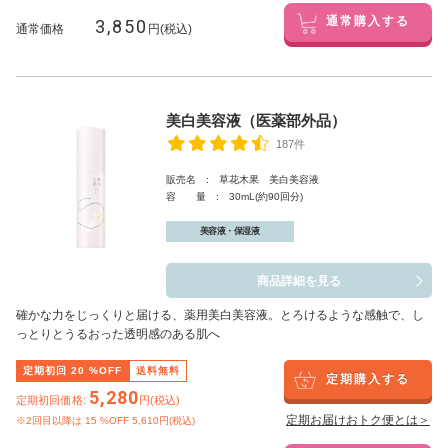
3,850
通常購入する
通常価格
円(税込)
美白美容液（医薬部外品）
187件
販売名 : 草花木果 美白美容液
容 量 : 30mL(約90回分)
美容液・保湿液
商品詳細を見る
確かな力をじっくりと届ける、薬用美白美容液。とろけるような感触で、し
っとりとうるおった透明感のある肌へ
定期初回
20
%OFF
送料無料
定期購入する
5,280
定期初回価格:
円(税込)
定期お届けおトク便とは＞
※2回目以降は
15
%OFF 5,610円(税込)