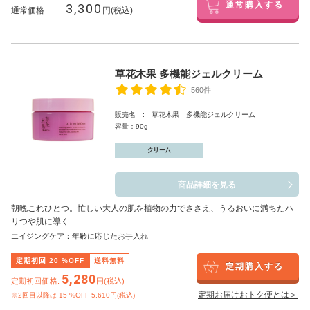
3,300
通常購入する
通常価格
円(税込)
草花木果 多機能ジェルクリーム
560件
販売名 : 草花木果 多機能ジェルクリーム
容量：90g
クリーム
商品詳細を見る
朝晩これひとつ。忙しい大人の肌を植物の力でささえ、うるおいに満ちたハ
リつや肌に導く
エイジングケア：年齢に応じたお手入れ
定期初回
20
%OFF
送料無料
定期購入する
5,280
定期初回価格:
円(税込)
定期お届けおトク便とは＞
※2回目以降は
15
%OFF 5,610円(税込)