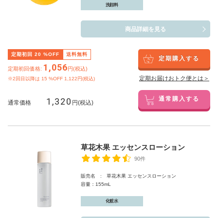
洗顔料
商品詳細を見る
定期初回
20
%OFF
送料無料
定期購入する
1,056
定期初回価格:
円(税込)
定期お届けおトク便とは＞
※2回目以降は
15
%OFF 1,122円(税込)
1,320
通常購入する
通常価格
円(税込)
草花木果 エッセンスローション
90件
販売名 : 草花木果 エッセンスローション
容量：155mL
化粧水