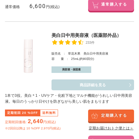
6,600
通常購入する
通常価格
円(税込)
美白日中用美容液（医薬部外品）
233件
販売名 : 草花木果 美白日中用美容液
容 量 : 25mL(約80回分)
美容液・保湿液
商品詳細を見る
1本で3役。美白
＊1
・UVケア・化粧下地とマルチ機能がうれしい日中用美容
液。毎日のうっかり日やけを防ぎながら美しい肌をまもります
定期初回
20
%OFF
送料無料
定期購入する
2,640
定期初回価格:
円(税込)
定期お届けおトク便とは＞
※2回目以降は
10
%OFF 2,970円(税込)