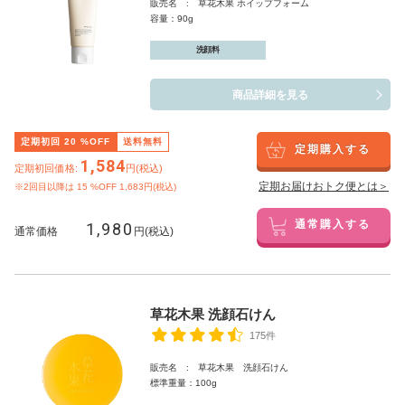
販売名 : 草花木果 ホイップフォーム
容量：90g
洗顔料
商品詳細を見る
定期初回
20
%OFF
送料無料
定期購入する
1,584
定期初回価格:
円(税込)
定期お届けおトク便とは＞
※2回目以降は
15
%OFF 1,683円(税込)
1,980
通常購入する
通常価格
円(税込)
草花木果 洗顔石けん
175件
販売名 : 草花木果 洗顔石けん
標準重量：100g