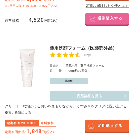
定期お届けおトク便とは＞
※2回目以降は
15
%OFF 3,927円(税込)
4,620
通常購入する
通常価格
円(税込)
薬用洗顔フォーム（医薬部外品）
302件
販売名 : 草花木果 薬用洗顔フォーム
容 量 : 90g(約90回分)
洗顔料
商品詳細を見る
クリーミーな泡がうるおいをまもりながら、くすみ※をクリアに洗い上げる
※古い角質による
定期初回
20
%OFF
送料無料
定期購入する
1,848
定期初回価格:
円(税込)