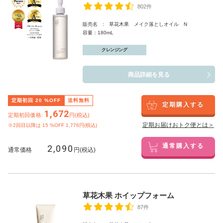
802件
販売名 : 草花木果 メイク落としオイル N
容量：180mL
クレンジング
商品詳細を見る
定期初回
20
%OFF
送料無料
定期購入する
1,672
定期初回価格:
円(税込)
定期お届けおトク便とは＞
※2回目以降は
15
%OFF 1,776円(税込)
2,090
通常購入する
通常価格
円(税込)
草花木果 ホイップフォーム
87件