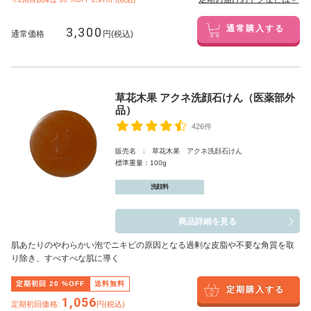
3,300
通常購入する
通常価格
円(税込)
草花木果 アクネ洗顔石けん（医薬部外
品）
426件
販売名 : 草花木果 アクネ洗顔石けん
標準重量：100g
洗顔料
商品詳細を見る
肌あたりのやわらかい泡でニキビの原因となる過剰な皮脂や不要な角質を取
り除き、すべすべな肌に導く
定期初回
20
%OFF
送料無料
定期購入する
1,056
定期初回価格:
円(税込)