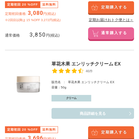
定期初回
20
%OFF
送料無料
定期購入する
3,080
定期初回価格:
円(税込)
定期お届けおトク便とは＞
※2回目以降は
15
%OFF 3,272円(税込)
3,850
通常購入する
通常価格
円(税込)
草花木果 エンリッチクリーム EX
46件
販売名 : 草花木果 エンリッチクリーム EX
容量：50g
クリーム
商品詳細を見る
定期初回
20
%OFF
送料無料
定期購入する
3,696
定期初回価格:
円(税込)