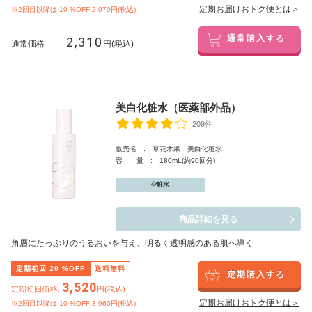
定期お届けおトク便とは＞
※2回目以降は
10
%OFF 2,079円(税込)
2,310
通常購入する
通常価格
円(税込)
美白化粧水（医薬部外品）
209件
販売名 : 草花木果 美白化粧水
容 量 : 180mL(約90回分)
化粧水
商品詳細を見る
角層にたっぷりのうるおいを与え、明るく透明感のある肌へ導く
定期初回
20
%OFF
送料無料
定期購入する
3,520
定期初回価格:
円(税込)
定期お届けおトク便とは＞
※2回目以降は
10
%OFF 3,960円(税込)