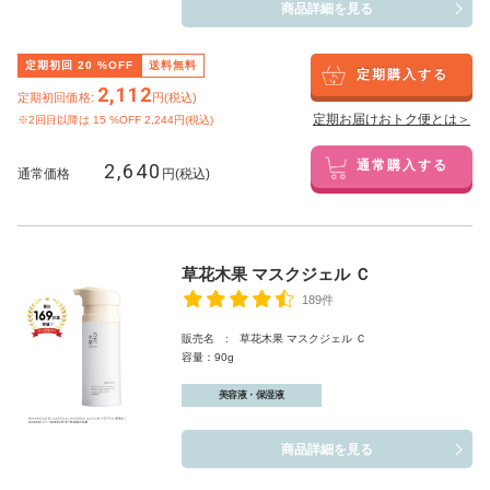
商品詳細を見る
定期初回
20
%OFF
送料無料
定期購入する
2,112
定期初回価格:
円(税込)
定期お届けおトク便とは＞
※2回目以降は
15
%OFF 2,244円(税込)
2,640
通常購入する
通常価格
円(税込)
草花木果 マスクジェル Ｃ
189件
販売名 : 草花木果 マスクジェル Ｃ
容量：90g
美容液・保湿液
商品詳細を見る