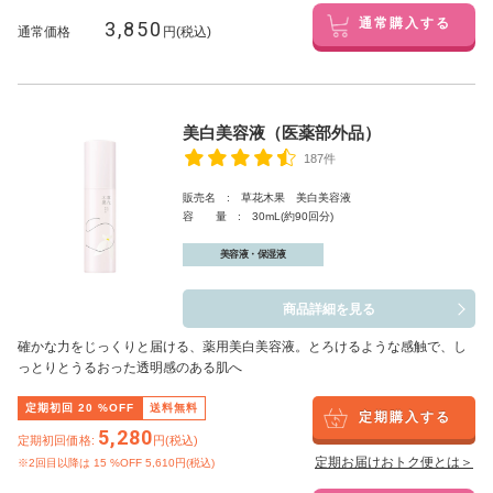
3,850
通常購入する
通常価格
円(税込)
美白美容液（医薬部外品）
187件
販売名 : 草花木果 美白美容液
容 量 : 30mL(約90回分)
美容液・保湿液
商品詳細を見る
確かな力をじっくりと届ける、薬用美白美容液。とろけるような感触で、し
っとりとうるおった透明感のある肌へ
定期初回
20
%OFF
送料無料
定期購入する
5,280
定期初回価格:
円(税込)
定期お届けおトク便とは＞
※2回目以降は
15
%OFF 5,610円(税込)