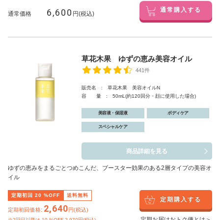
6,600
通常購入する
通常価格
円(税込)
草花木果 ゆずの恵み美容オイル
441件
販売名 : 草花木果 美容オイルN
容 量 : 50mL(約120回分・顔に使用した場合)
美容液・保湿液
ボディケア
スペシャルケア
商品詳細を見る
ゆずの恵みをまるごとつめこんだ、ブースター効果のある2層タイプの美容オ
イル
定期初回
20
%OFF
送料無料
定期購入する
2,640
定期初回価格:
円(税込)
定期お届けおトク便とは＞
※2回目以降は
10
%OFF 2,970円(税込)