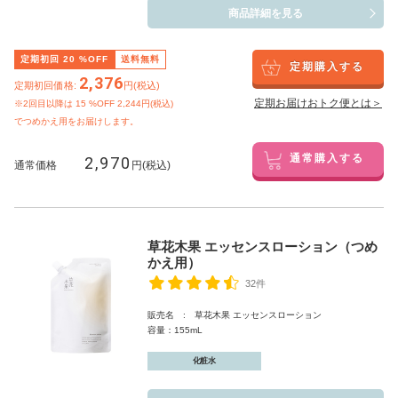
商品詳細を見る
定期初回
20
%OFF
送料無料
定期購入する
2,376
定期初回価格:
円(税込)
定期お届けおトク便とは＞
※2回目以降は
15
%OFF 2,244円(税込)
でつめかえ用をお届けします。
2,970
通常購入する
通常価格
円(税込)
草花木果 エッセンスローション（つめ
かえ用）
32件
販売名 : 草花木果 エッセンスローション
容量：155mL
化粧水