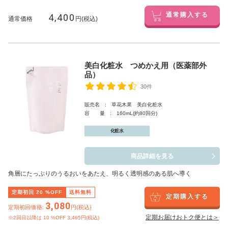
4,400
通常購入する
通常価格
円(税込)
美白化粧水 つめかえ用（医薬部外
品）
30件
販売名 : 草花木果 美白化粧水
容 量 : 160mL(約80回分)
化粧水
商品詳細を見る
角層にたっぷりのうるおいをあたえ、明るく透明感のある肌へ導く
定期初回
20
%OFF
送料無料
定期購入する
3,080
定期初回価格:
円(税込)
定期お届けおトク便とは＞
※2回目以降は
10
%OFF 3,465円(税込)