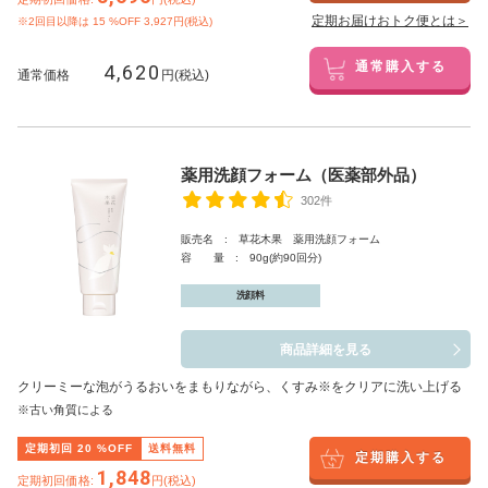
定期お届けおトク便とは＞
※2回目以降は
15
%OFF 3,927円(税込)
4,620
通常購入する
通常価格
円(税込)
薬用洗顔フォーム（医薬部外品）
302件
販売名 : 草花木果 薬用洗顔フォーム
容 量 : 90g(約90回分)
洗顔料
商品詳細を見る
クリーミーな泡がうるおいをまもりながら、くすみ※をクリアに洗い上げる
※古い角質による
定期初回
20
%OFF
送料無料
定期購入する
1,848
定期初回価格:
円(税込)