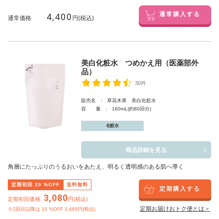
4,400
通常購入する
通常価格
円(税込)
美白化粧水 つめかえ用（医薬部外
品）
30件
販売名 : 草花木果 美白化粧水
容 量 : 160mL(約80回分)
化粧水
商品詳細を見る
角層にたっぷりのうるおいをあたえ、明るく透明感のある肌へ導く
定期初回
20
%OFF
送料無料
定期購入する
3,080
定期初回価格:
円(税込)
定期お届けおトク便とは＞
※2回目以降は
10
%OFF 3,465円(税込)