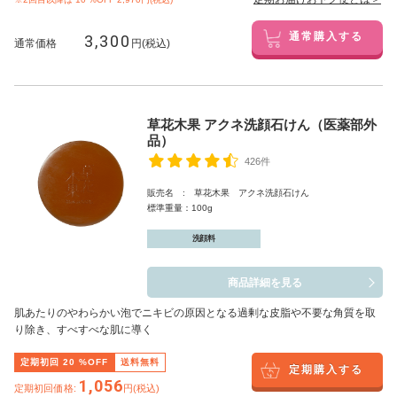
3,300
通常購入する
通常価格
円(税込)
草花木果 アクネ洗顔石けん（医薬部外
品）
426件
販売名 : 草花木果 アクネ洗顔石けん
標準重量：100g
洗顔料
商品詳細を見る
肌あたりのやわらかい泡でニキビの原因となる過剰な皮脂や不要な角質を取
り除き、すべすべな肌に導く
定期初回
20
%OFF
送料無料
定期購入する
1,056
定期初回価格:
円(税込)