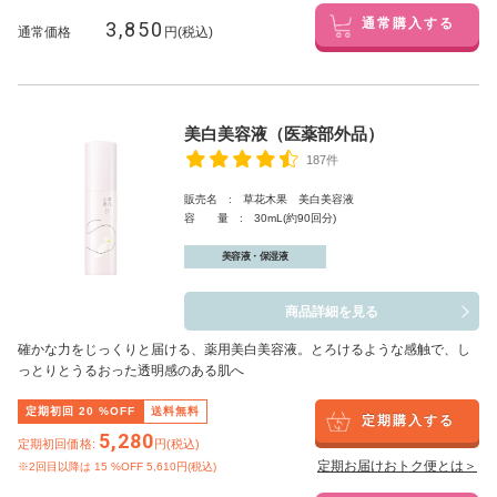
3,850
通常購入する
通常価格
円(税込)
美白美容液（医薬部外品）
187件
販売名 : 草花木果 美白美容液
容 量 : 30mL(約90回分)
美容液・保湿液
商品詳細を見る
確かな力をじっくりと届ける、薬用美白美容液。とろけるような感触で、し
っとりとうるおった透明感のある肌へ
定期初回
20
%OFF
送料無料
定期購入する
5,280
定期初回価格:
円(税込)
定期お届けおトク便とは＞
※2回目以降は
15
%OFF 5,610円(税込)