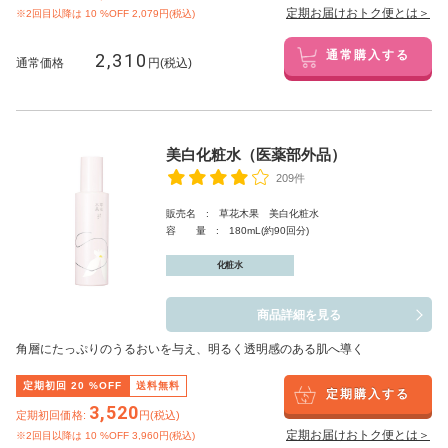
定期お届けおトク便とは＞
※2回目以降は
10
%OFF 2,079円(税込)
2,310
通常購入する
通常価格
円(税込)
美白化粧水（医薬部外品）
209件
販売名 : 草花木果 美白化粧水
容 量 : 180mL(約90回分)
化粧水
商品詳細を見る
角層にたっぷりのうるおいを与え、明るく透明感のある肌へ導く
定期初回
20
%OFF
送料無料
定期購入する
3,520
定期初回価格:
円(税込)
定期お届けおトク便とは＞
※2回目以降は
10
%OFF 3,960円(税込)