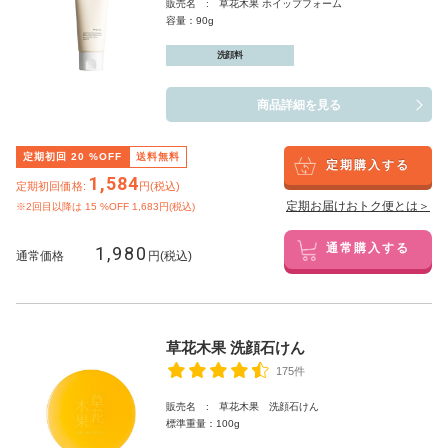
販売名 : 草花木果 ホイップフォーム
容量：90g
洗顔料
商品詳細を見る
定期初回
20
%OFF
送料無料
定期購入する
1,584
定期初回価格:
円(税込)
定期お届けおトク便とは＞
※2回目以降は
15
%OFF 1,683円(税込)
1,980
通常購入する
通常価格
円(税込)
草花木果 洗顔石けん
175件
販売名 : 草花木果 洗顔石けん
標準重量：100g