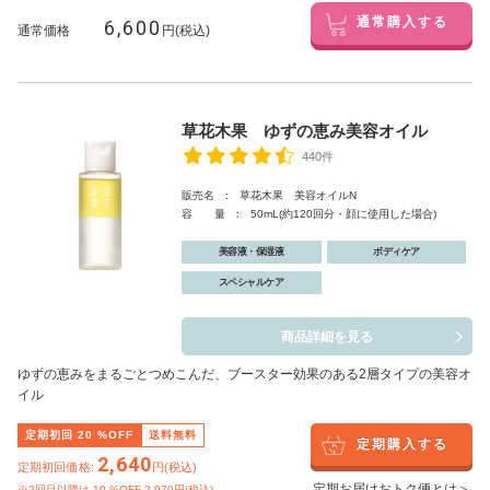
6,600
通常購入する
通常価格
円(税込)
草花木果 ゆずの恵み美容オイル
440件
販売名 : 草花木果 美容オイルN
容 量 : 50mL(約120回分・顔に使用した場合)
美容液・保湿液
ボディケア
スペシャルケア
商品詳細を見る
ゆずの恵みをまるごとつめこんだ、ブースター効果のある2層タイプの美容オ
イル
定期初回
20
%OFF
送料無料
定期購入する
2,640
定期初回価格:
円(税込)
定期お届けおトク便とは＞
※2回目以降は
10
%OFF 2,970円(税込)