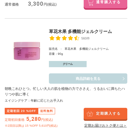
3,300
通常購入する
通常価格
円(税込)
草花木果 多機能ジェルクリーム
560件
販売名 : 草花木果 多機能ジェルクリーム
容量：90g
クリーム
商品詳細を見る
朝晩これひとつ。忙しい大人の肌を植物の力でささえ、うるおいに満ちたハ
リつや肌に導く
エイジングケア：年齢に応じたお手入れ
定期初回
20
%OFF
送料無料
定期購入する
5,280
定期初回価格:
円(税込)
定期お届けおトク便とは＞
※2回目以降は
15
%OFF 5,610円(税込)