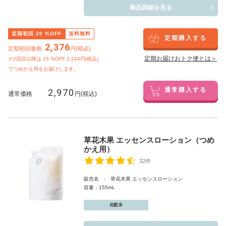
商品詳細を見る
定期初回
20
%OFF
送料無料
定期購入する
2,376
定期初回価格:
円(税込)
定期お届けおトク便とは＞
※2回目以降は
15
%OFF 2,244円(税込)
でつめかえ用をお届けします。
2,970
通常購入する
通常価格
円(税込)
草花木果 エッセンスローション（つめ
かえ用）
32件
販売名 : 草花木果 エッセンスローション
容量：155mL
化粧水