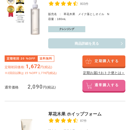
803件
販売名 : 草花木果 メイク落としオイル N
容量：180mL
クレンジング
商品詳細を見る
定期初回
20
%OFF
送料無料
定期購入する
1,672
定期初回価格:
円(税込)
定期お届けおトク便とは＞
※2回目以降は
15
%OFF 1,776円(税込)
2,090
通常購入する
通常価格
円(税込)
草花木果 ホイップフォーム
87件