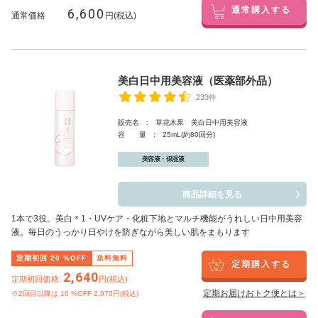
6,600
通常購入する
通常価格
円(税込)
美白日中用美容液（医薬部外品）
233件
販売名 : 草花木果 美白日中用美容液
容 量 : 25mL(約80回分)
美容液・保湿液
商品詳細を見る
1本で3役。美白
＊1
・UVケア・化粧下地とマルチ機能がうれしい日中用美容
液。毎日のうっかり日やけを防ぎながら美しい肌をまもります
定期初回
20
%OFF
送料無料
定期購入する
2,640
定期初回価格:
円(税込)
定期お届けおトク便とは＞
※2回目以降は
10
%OFF 2,970円(税込)