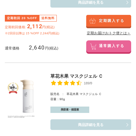
商品詳細を見る
定期初回
20
%OFF
送料無料
定期購入する
2,112
定期初回価格:
円(税込)
定期お届けおトク便とは＞
※2回目以降は
15
%OFF 2,244円(税込)
2,640
通常購入する
通常価格
円(税込)
草花木果 マスクジェル Ｃ
189件
販売名 : 草花木果 マスクジェル Ｃ
容量：90g
美容液・保湿液
商品詳細を見る