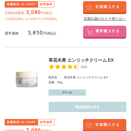
定期初回
20
%OFF
送料無料
定期購入する
3,080
定期初回価格:
円(税込)
定期お届けおトク便とは＞
※2回目以降は
15
%OFF 3,272円(税込)
3,850
通常購入する
通常価格
円(税込)
草花木果 エンリッチクリーム EX
46件
販売名 : 草花木果 エンリッチクリーム EX
容量：50g
クリーム
商品詳細を見る
定期初回
20
%OFF
送料無料
定期購入する
3,696
定期初回価格:
円(税込)