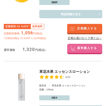
洗顔料
商品詳細を見る
定期初回
20
%OFF
送料無料
定期購入する
1,056
定期初回価格:
円(税込)
定期お届けおトク便とは＞
※2回目以降は
15
%OFF 1,122円(税込)
1,320
通常購入する
通常価格
円(税込)
草花木果 エッセンスローション
90件
販売名 : 草花木果 エッセンスローション
容量：155mL
化粧水