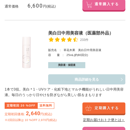
6,600
通常購入する
通常価格
円(税込)
美白日中用美容液（医薬部外品）
233件
販売名 : 草花木果 美白日中用美容液
容 量 : 25mL(約80回分)
美容液・保湿液
商品詳細を見る
1本で3役。美白
＊1
・UVケア・化粧下地とマルチ機能がうれしい日中用美容
液。毎日のうっかり日やけを防ぎながら美しい肌をまもります
定期初回
20
%OFF
送料無料
定期購入する
2,640
定期初回価格:
円(税込)
定期お届けおトク便とは＞
※2回目以降は
10
%OFF 2,970円(税込)