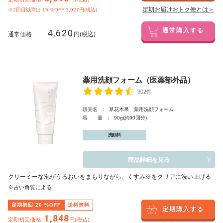
定期お届けおトク便とは＞
※2回目以降は
15
%OFF 3,927円(税込)
4,620
通常購入する
通常価格
円(税込)
薬用洗顔フォーム（医薬部外品）
302件
販売名 : 草花木果 薬用洗顔フォーム
容 量 : 90g(約90回分)
洗顔料
商品詳細を見る
クリーミーな泡がうるおいをまもりながら、くすみ※をクリアに洗い上げる
※古い角質による
定期初回
20
%OFF
送料無料
定期購入する
1,848
定期初回価格:
円(税込)