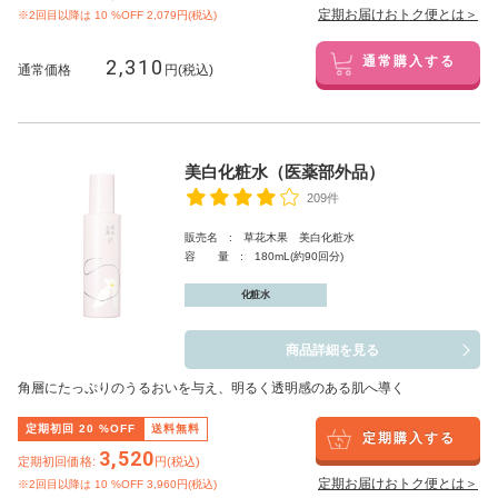
定期お届けおトク便とは＞
※2回目以降は
10
%OFF 2,079円(税込)
2,310
通常購入する
通常価格
円(税込)
美白化粧水（医薬部外品）
209件
販売名 : 草花木果 美白化粧水
容 量 : 180mL(約90回分)
化粧水
商品詳細を見る
角層にたっぷりのうるおいを与え、明るく透明感のある肌へ導く
定期初回
20
%OFF
送料無料
定期購入する
3,520
定期初回価格:
円(税込)
定期お届けおトク便とは＞
※2回目以降は
10
%OFF 3,960円(税込)