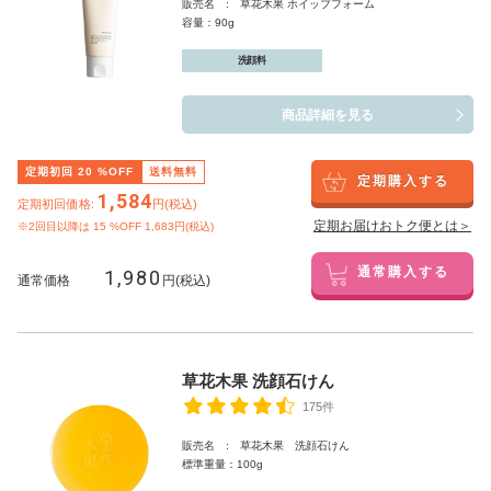
販売名 : 草花木果 ホイップフォーム
容量：90g
洗顔料
商品詳細を見る
定期初回
20
%OFF
送料無料
定期購入する
1,584
定期初回価格:
円(税込)
定期お届けおトク便とは＞
※2回目以降は
15
%OFF 1,683円(税込)
1,980
通常購入する
通常価格
円(税込)
草花木果 洗顔石けん
175件
販売名 : 草花木果 洗顔石けん
標準重量：100g