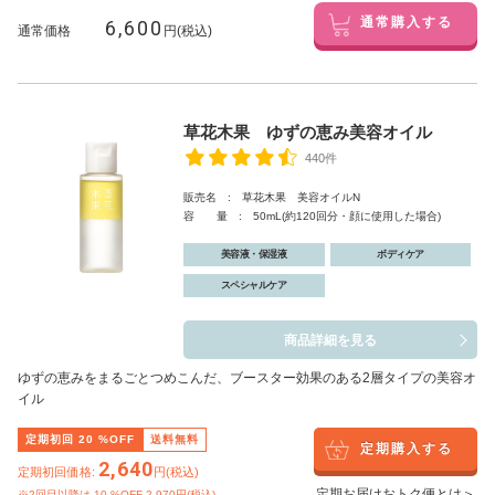
6,600
通常購入する
通常価格
円(税込)
草花木果 ゆずの恵み美容オイル
440件
販売名 : 草花木果 美容オイルN
容 量 : 50mL(約120回分・顔に使用した場合)
美容液・保湿液
ボディケア
スペシャルケア
商品詳細を見る
ゆずの恵みをまるごとつめこんだ、ブースター効果のある2層タイプの美容オ
イル
定期初回
20
%OFF
送料無料
定期購入する
2,640
定期初回価格:
円(税込)
定期お届けおトク便とは＞
※2回目以降は
10
%OFF 2,970円(税込)