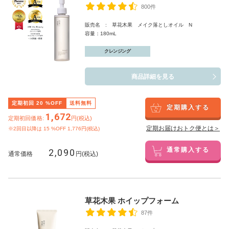
800件
販売名 : 草花木果 メイク落としオイル N
容量：180mL
クレンジング
商品詳細を見る
定期初回
20
%OFF
送料無料
定期購入する
1,672
定期初回価格:
円(税込)
定期お届けおトク便とは＞
※2回目以降は
15
%OFF 1,776円(税込)
2,090
通常購入する
通常価格
円(税込)
草花木果 ホイップフォーム
87件