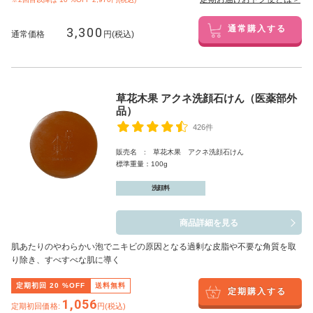
3,300
通常購入する
通常価格
円(税込)
草花木果 アクネ洗顔石けん（医薬部外
品）
426件
販売名 : 草花木果 アクネ洗顔石けん
標準重量：100g
洗顔料
商品詳細を見る
肌あたりのやわらかい泡でニキビの原因となる過剰な皮脂や不要な角質を取
り除き、すべすべな肌に導く
定期初回
20
%OFF
送料無料
定期購入する
1,056
定期初回価格:
円(税込)