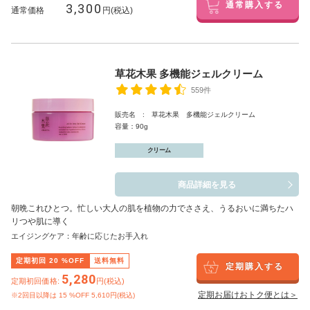
3,300
通常購入する
通常価格
円(税込)
草花木果 多機能ジェルクリーム
559件
販売名 : 草花木果 多機能ジェルクリーム
容量：90g
クリーム
商品詳細を見る
朝晩これひとつ。忙しい大人の肌を植物の力でささえ、うるおいに満ちたハ
リつや肌に導く
エイジングケア：年齢に応じたお手入れ
定期初回
20
%OFF
送料無料
定期購入する
5,280
定期初回価格:
円(税込)
定期お届けおトク便とは＞
※2回目以降は
15
%OFF 5,610円(税込)