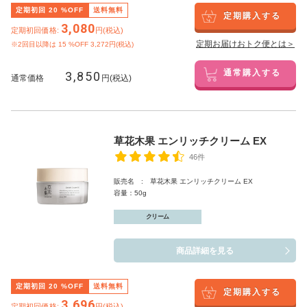
定期初回
20
%OFF
送料無料
定期購入する
3,080
定期初回価格:
円(税込)
定期お届けおトク便とは＞
※2回目以降は
15
%OFF 3,272円(税込)
3,850
通常購入する
通常価格
円(税込)
草花木果 エンリッチクリーム EX
46件
販売名 : 草花木果 エンリッチクリーム EX
容量：50g
クリーム
商品詳細を見る
定期初回
20
%OFF
送料無料
定期購入する
3,696
定期初回価格:
円(税込)