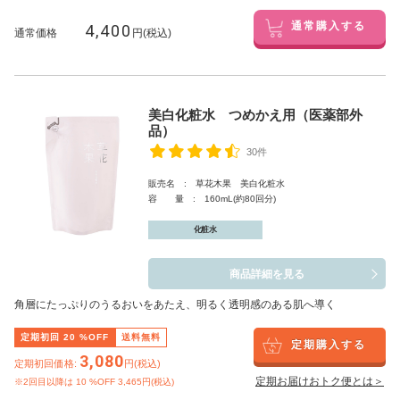
4,400
通常購入する
通常価格
円(税込)
美白化粧水 つめかえ用（医薬部外
品）
30件
販売名 : 草花木果 美白化粧水
容 量 : 160mL(約80回分)
化粧水
商品詳細を見る
角層にたっぷりのうるおいをあたえ、明るく透明感のある肌へ導く
定期初回
20
%OFF
送料無料
定期購入する
3,080
定期初回価格:
円(税込)
定期お届けおトク便とは＞
※2回目以降は
10
%OFF 3,465円(税込)