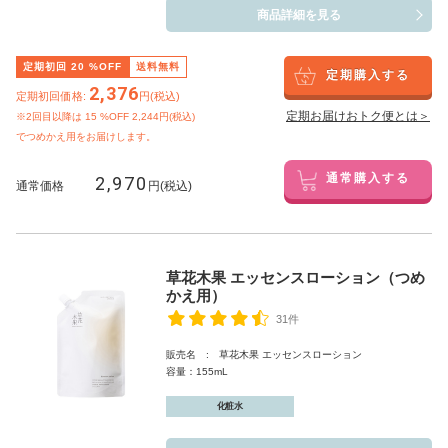
商品詳細を見る
定期初回
20
%OFF
送料無料
定期購入する
2,376
定期初回価格:
円(税込)
定期お届けおトク便とは＞
※2回目以降は
15
%OFF 2,244円(税込)
でつめかえ用をお届けします。
2,970
通常購入する
通常価格
円(税込)
草花木果 エッセンスローション（つめ
かえ用）
31件
販売名 : 草花木果 エッセンスローション
容量：155mL
化粧水