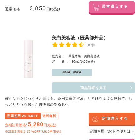
3,850
通常購入する
通常価格
円(税込)
美白美容液（医薬部外品）
187件
販売名 : 草花木果 美白美容液
容 量 : 30mL(約90回分)
美容液・保湿液
商品詳細を見る
確かな力をじっくりと届ける、薬用美白美容液。とろけるような感触で、し
っとりとうるおった透明感のある肌へ
定期初回
20
%OFF
送料無料
定期購入する
5,280
定期初回価格:
円(税込)
定期お届けおトク便とは＞
※2回目以降は
15
%OFF 5,610円(税込)