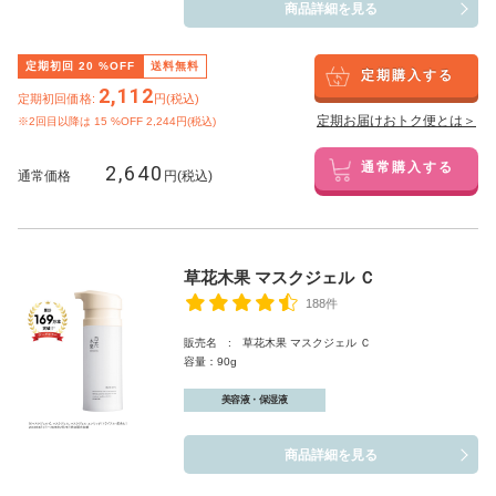
商品詳細を見る
定期初回
20
%OFF
送料無料
定期購入する
2,112
定期初回価格:
円(税込)
定期お届けおトク便とは＞
※2回目以降は
15
%OFF 2,244円(税込)
2,640
通常購入する
通常価格
円(税込)
草花木果 マスクジェル Ｃ
188件
販売名 : 草花木果 マスクジェル Ｃ
容量：90g
美容液・保湿液
商品詳細を見る