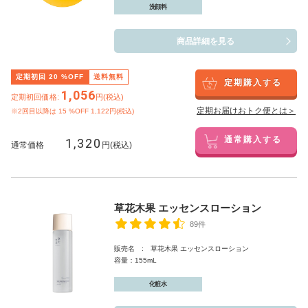
洗顔料
商品詳細を見る
定期初回
20
%OFF
送料無料
定期購入する
1,056
定期初回価格:
円(税込)
定期お届けおトク便とは＞
※2回目以降は
15
%OFF 1,122円(税込)
1,320
通常購入する
通常価格
円(税込)
草花木果 エッセンスローション
89件
販売名 : 草花木果 エッセンスローション
容量：155mL
化粧水