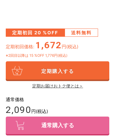
定期初回
20
%OFF
送料無料
1,672
定期初回価格:
円(税込)
※2回目以降は
15
%OFF 1,776円(税込)
定期購入する
定期お届けおトク便とは＞
通常価格
2,090
円(税込)
通常購入する