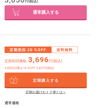
円(税込)
通常購入する
定期初回
20
%OFF
送料無料
3,696
定期初回価格:
円(税込)
※2回目以降は
15
%OFF 3,927円(税込)
定期購入する
定期お届けおトク便とは＞
通常価格