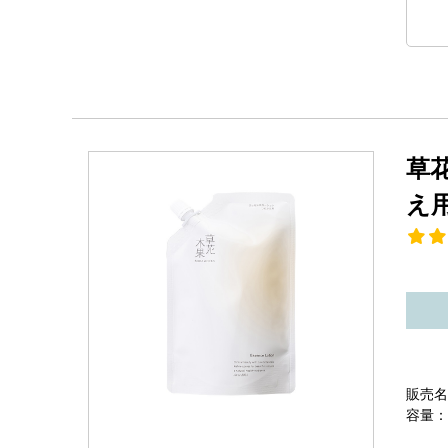
草
え
販売名
容量：