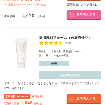
定期お届けおトク便とは＞
※2回目以降は
15
%OFF 3,927円(税込)
4,620
通常購入する
通常価格
円(税込)
薬用洗顔フォーム（医薬部外品）
302件
販売名 : 草花木果 薬用洗顔フォーム
容 量 : 90g(約90回分)
洗顔料
商品詳細を見る
クリーミーな泡がうるおいをまもりながら、くすみ※をクリアに洗い上げる
※古い角質による
定期初回
20
%OFF
送料無料
定期購入する
1,848
定期初回価格:
円(税込)