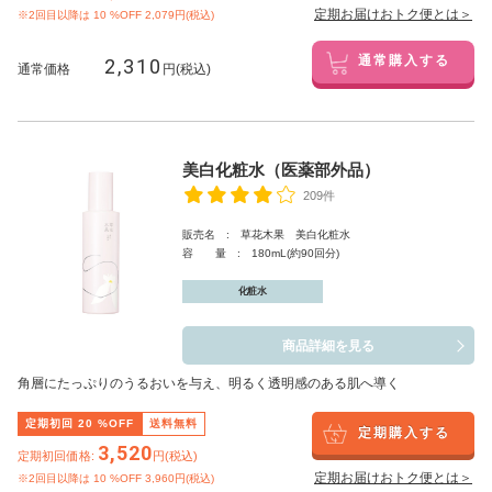
定期お届けおトク便とは＞
※2回目以降は
10
%OFF 2,079円(税込)
2,310
通常購入する
通常価格
円(税込)
美白化粧水（医薬部外品）
209件
販売名 : 草花木果 美白化粧水
容 量 : 180mL(約90回分)
化粧水
商品詳細を見る
角層にたっぷりのうるおいを与え、明るく透明感のある肌へ導く
定期初回
20
%OFF
送料無料
定期購入する
3,520
定期初回価格:
円(税込)
定期お届けおトク便とは＞
※2回目以降は
10
%OFF 3,960円(税込)