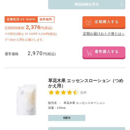
商品詳細を見る
定期初回
20
%OFF
送料無料
定期購入する
2,376
定期初回価格:
円(税込)
定期お届けおトク便とは＞
※2回目以降は
15
%OFF 2,244円(税込)
でつめかえ用をお届けします。
2,970
通常購入する
通常価格
円(税込)
草花木果 エッセンスローション（つめ
かえ用）
31件
販売名 : 草花木果 エッセンスローション
容量：155mL
化粧水