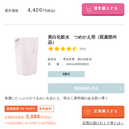
4,400
通常購入する
通常価格
円(税込)
美白化粧水 つめかえ用（医薬部外
品）
30件
販売名 : 草花木果 美白化粧水
容 量 : 160mL(約80回分)
化粧水
商品詳細を見る
角層にたっぷりのうるおいをあたえ、明るく透明感のある肌へ導く
定期初回
20
%OFF
送料無料
定期購入する
3,080
定期初回価格:
円(税込)
定期お届けおトク便とは＞
※2回目以降は
10
%OFF 3,465円(税込)