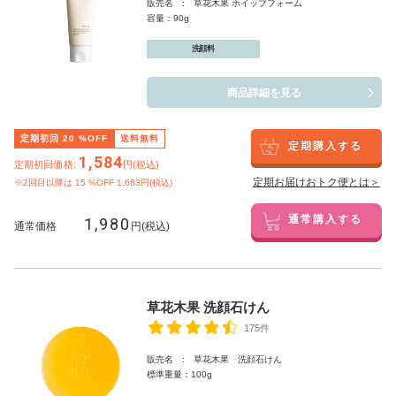
販売名 : 草花木果 ホイップフォーム
容量：90g
洗顔料
商品詳細を見る
定期初回
20
%OFF
送料無料
定期購入する
1,584
定期初回価格:
円(税込)
定期お届けおトク便とは＞
※2回目以降は
15
%OFF 1,683円(税込)
1,980
通常購入する
通常価格
円(税込)
草花木果 洗顔石けん
175件
販売名 : 草花木果 洗顔石けん
標準重量：100g