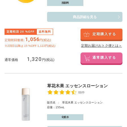
洗顔料
商品詳細を見る
定期初回
20
%OFF
送料無料
定期購入する
1,056
定期初回価格:
円(税込)
定期お届けおトク便とは＞
※2回目以降は
15
%OFF 1,122円(税込)
1,320
通常購入する
通常価格
円(税込)
草花木果 エッセンスローション
88件
販売名 : 草花木果 エッセンスローション
容量：155mL
化粧水