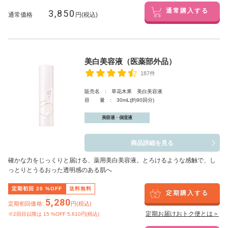
3,850
通常購入する
通常価格
円(税込)
美白美容液（医薬部外品）
187件
販売名 : 草花木果 美白美容液
容 量 : 30mL(約90回分)
美容液・保湿液
商品詳細を見る
確かな力をじっくりと届ける、薬用美白美容液。とろけるような感触で、し
っとりとうるおった透明感のある肌へ
定期初回
20
%OFF
送料無料
定期購入する
5,280
定期初回価格:
円(税込)
定期お届けおトク便とは＞
※2回目以降は
15
%OFF 5,610円(税込)