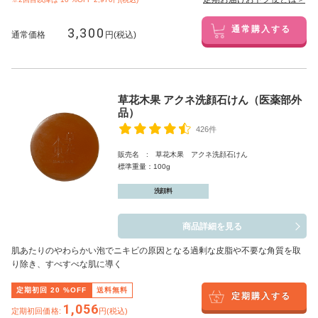
3,300
通常購入する
通常価格
円(税込)
草花木果 アクネ洗顔石けん（医薬部外
品）
426件
販売名 : 草花木果 アクネ洗顔石けん
標準重量：100g
洗顔料
商品詳細を見る
肌あたりのやわらかい泡でニキビの原因となる過剰な皮脂や不要な角質を取
り除き、すべすべな肌に導く
定期初回
20
%OFF
送料無料
定期購入する
1,056
定期初回価格:
円(税込)