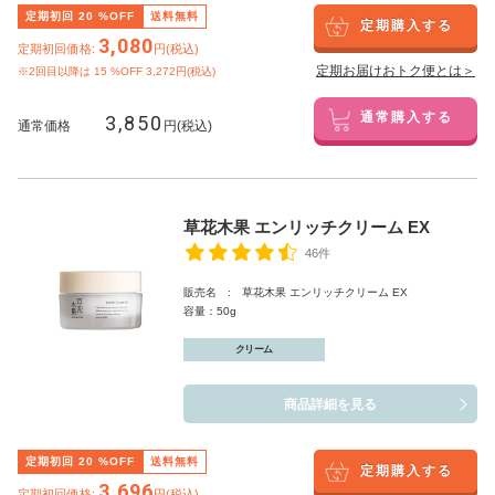
定期初回
20
%OFF
送料無料
定期購入する
3,080
定期初回価格:
円(税込)
定期お届けおトク便とは＞
※2回目以降は
15
%OFF 3,272円(税込)
3,850
通常購入する
通常価格
円(税込)
草花木果 エンリッチクリーム EX
46件
販売名 : 草花木果 エンリッチクリーム EX
容量：50g
クリーム
商品詳細を見る
定期初回
20
%OFF
送料無料
定期購入する
3,696
定期初回価格:
円(税込)