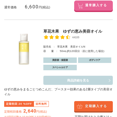
6,600
通常購入する
通常価格
円(税込)
草花木果 ゆずの恵み美容オイル
440件
販売名 : 草花木果 美容オイルN
容 量 : 50mL(約120回分・顔に使用した場合)
美容液・保湿液
ボディケア
スペシャルケア
商品詳細を見る
ゆずの恵みをまるごとつめこんだ、ブースター効果のある2層タイプの美容オ
イル
定期初回
20
%OFF
送料無料
定期購入する
2,640
定期初回価格:
円(税込)
定期お届けおトク便とは＞
※2回目以降は
10
%OFF 2,970円(税込)