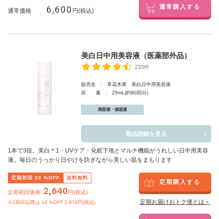
6,600
通常購入する
通常価格
円(税込)
美白日中用美容液（医薬部外品）
233件
販売名 : 草花木果 美白日中用美容液
容 量 : 25mL(約80回分)
美容液・保湿液
商品詳細を見る
1本で3役。美白
＊1
・UVケア・化粧下地とマルチ機能がうれしい日中用美容
液。毎日のうっかり日やけを防ぎながら美しい肌をまもります
定期初回
20
%OFF
送料無料
定期購入する
2,640
定期初回価格:
円(税込)
定期お届けおトク便とは＞
※2回目以降は
10
%OFF 2,970円(税込)