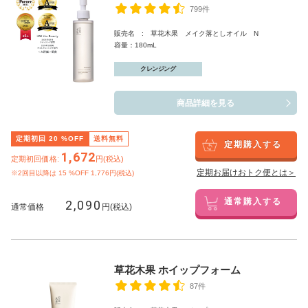
799件
販売名 : 草花木果 メイク落としオイル N
容量：180mL
クレンジング
商品詳細を見る
定期初回
20
%OFF
送料無料
定期購入する
1,672
定期初回価格:
円(税込)
定期お届けおトク便とは＞
※2回目以降は
15
%OFF 1,776円(税込)
2,090
通常購入する
通常価格
円(税込)
草花木果 ホイップフォーム
87件