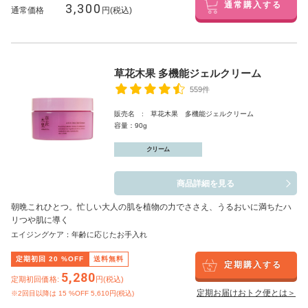
3,300
通常購入する
通常価格
円(税込)
草花木果 多機能ジェルクリーム
559件
販売名 : 草花木果 多機能ジェルクリーム
容量：90g
クリーム
商品詳細を見る
朝晩これひとつ。忙しい大人の肌を植物の力でささえ、うるおいに満ちたハ
リつや肌に導く
エイジングケア：年齢に応じたお手入れ
定期初回
20
%OFF
送料無料
定期購入する
5,280
定期初回価格:
円(税込)
定期お届けおトク便とは＞
※2回目以降は
15
%OFF 5,610円(税込)