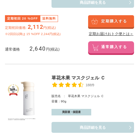
商品詳細を見る
定期初回
20
%OFF
送料無料
定期購入する
2,112
定期初回価格:
円(税込)
定期お届けおトク便とは＞
※2回目以降は
15
%OFF 2,244円(税込)
2,640
通常購入する
通常価格
円(税込)
草花木果 マスクジェル Ｃ
188件
販売名 : 草花木果 マスクジェル Ｃ
容量：90g
美容液・保湿液
商品詳細を見る