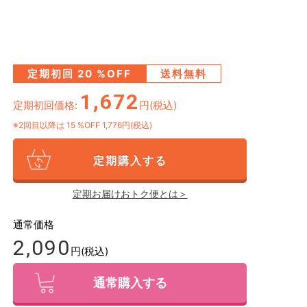
定期初回
20
%OFF
送料無料
1,672
定期初回価格:
円(税込)
※2回目以降は
15
%OFF 1,776円(税込)
定期購入する
定期お届けおトク便とは＞
通常価格
2,090
円(税込)
通常購入する