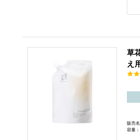
草
え
販売名
容量：