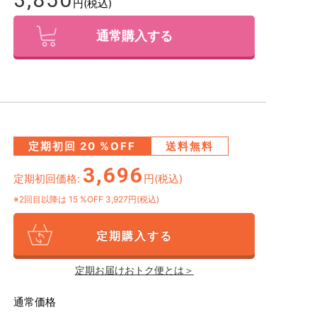
円(税込)
通常購入する
定期初回
20
%OFF
送料無料
3,696
定期初回価格:
円(税込)
※2回目以降は
15
%OFF 3,927円(税込)
定期購入する
定期お届けおトク便とは＞
通常価格