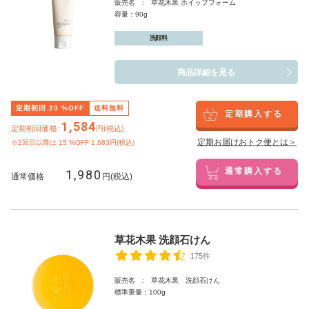
販売名 : 草花木果 ホイップフォーム
容量：90g
洗顔料
商品詳細を見る
定期初回
20
%OFF
送料無料
定期購入する
1,584
定期初回価格:
円(税込)
定期お届けおトク便とは＞
※2回目以降は
15
%OFF 1,683円(税込)
1,980
通常購入する
通常価格
円(税込)
草花木果 洗顔石けん
175件
販売名 : 草花木果 洗顔石けん
標準重量：100g