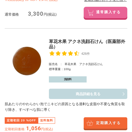
3,300
通常購入する
通常価格
円(税込)
草花木果 アクネ洗顔石けん（医薬部外
品）
426件
販売名 : 草花木果 アクネ洗顔石けん
標準重量：100g
洗顔料
商品詳細を見る
肌あたりのやわらかい泡でニキビの原因となる過剰な皮脂や不要な角質を取
り除き、すべすべな肌に導く
定期初回
20
%OFF
送料無料
定期購入する
1,056
定期初回価格:
円(税込)