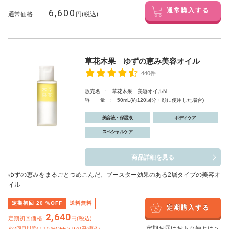
6,600
通常購入する
通常価格
円(税込)
草花木果 ゆずの恵み美容オイル
440件
販売名 : 草花木果 美容オイルN
容 量 : 50mL(約120回分・顔に使用した場合)
美容液・保湿液
ボディケア
スペシャルケア
商品詳細を見る
ゆずの恵みをまるごとつめこんだ、ブースター効果のある2層タイプの美容オ
イル
定期初回
20
%OFF
送料無料
定期購入する
2,640
定期初回価格:
円(税込)
定期お届けおトク便とは＞
※2回目以降は
10
%OFF 2,970円(税込)