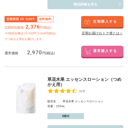
商品詳細を見る
定期初回
20
%OFF
送料無料
定期購入する
2,376
定期初回価格:
円(税込)
定期お届けおトク便とは＞
※2回目以降は
15
%OFF 2,244円(税込)
でつめかえ用をお届けします。
2,970
通常購入する
通常価格
円(税込)
草花木果 エッセンスローション（つめ
かえ用）
31件
販売名 : 草花木果 エッセンスローション
容量：155mL
化粧水