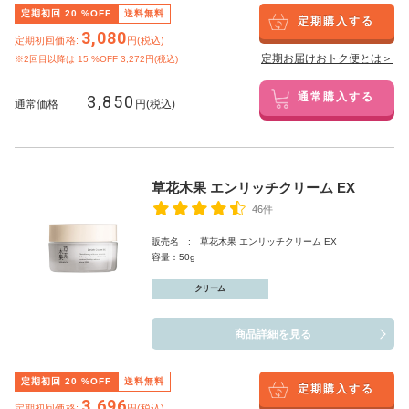
定期初回
20
%OFF
送料無料
定期購入する
3,080
定期初回価格:
円(税込)
定期お届けおトク便とは＞
※2回目以降は
15
%OFF 3,272円(税込)
3,850
通常購入する
通常価格
円(税込)
草花木果 エンリッチクリーム EX
46件
販売名 : 草花木果 エンリッチクリーム EX
容量：50g
クリーム
商品詳細を見る
定期初回
20
%OFF
送料無料
定期購入する
3,696
定期初回価格:
円(税込)