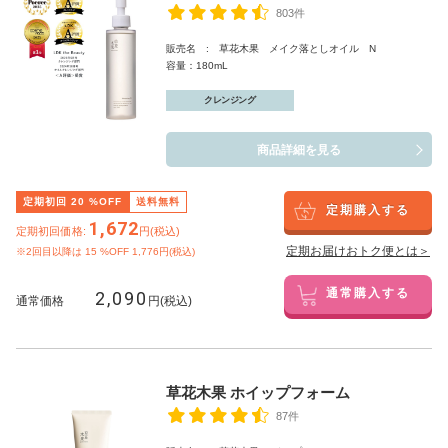
803件
販売名 : 草花木果 メイク落としオイル N
容量：180mL
クレンジング
商品詳細を見る
定期初回
20
%OFF
送料無料
定期購入する
1,672
定期初回価格:
円(税込)
定期お届けおトク便とは＞
※2回目以降は
15
%OFF 1,776円(税込)
2,090
通常購入する
通常価格
円(税込)
草花木果 ホイップフォーム
87件