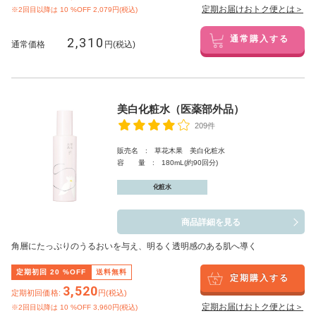
定期お届けおトク便とは＞
※2回目以降は
10
%OFF 2,079円(税込)
2,310
通常購入する
通常価格
円(税込)
美白化粧水（医薬部外品）
209件
販売名 : 草花木果 美白化粧水
容 量 : 180mL(約90回分)
化粧水
商品詳細を見る
角層にたっぷりのうるおいを与え、明るく透明感のある肌へ導く
定期初回
20
%OFF
送料無料
定期購入する
3,520
定期初回価格:
円(税込)
定期お届けおトク便とは＞
※2回目以降は
10
%OFF 3,960円(税込)