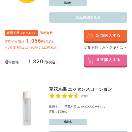
洗顔料
商品詳細を見る
定期初回
20
%OFF
送料無料
定期購入する
1,056
定期初回価格:
円(税込)
定期お届けおトク便とは＞
※2回目以降は
15
%OFF 1,122円(税込)
1,320
通常購入する
通常価格
円(税込)
草花木果 エッセンスローション
89件
販売名 : 草花木果 エッセンスローション
容量：155mL
化粧水