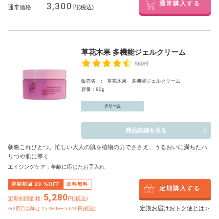
3,300
通常購入する
通常価格
円(税込)
草花木果 多機能ジェルクリーム
560件
販売名 : 草花木果 多機能ジェルクリーム
容量：90g
クリーム
商品詳細を見る
朝晩これひとつ。忙しい大人の肌を植物の力でささえ、うるおいに満ちたハ
リつや肌に導く
エイジングケア：年齢に応じたお手入れ
定期初回
20
%OFF
送料無料
定期購入する
5,280
定期初回価格:
円(税込)
定期お届けおトク便とは＞
※2回目以降は
15
%OFF 5,610円(税込)