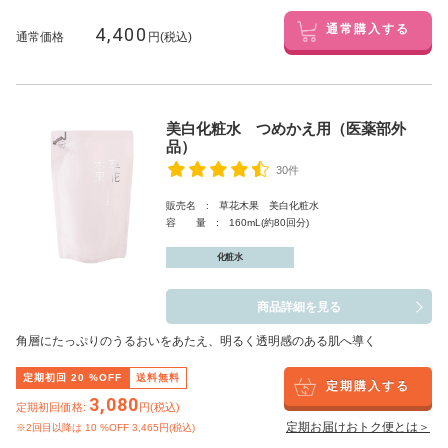
4,400
通常購入する
通常価格
円(税込)
美白化粧水 つめかえ用（医薬部外
品）
30件
販売名 : 草花木果 美白化粧水
容 量 : 160mL(約80回分)
化粧水
商品詳細を見る
角層にたっぷりのうるおいをあたえ、明るく透明感のある肌へ導く
定期初回
20
%OFF
送料無料
定期購入する
3,080
定期初回価格:
円(税込)
定期お届けおトク便とは＞
※2回目以降は
10
%OFF 3,465円(税込)