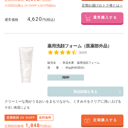
定期お届けおトク便とは＞
※2回目以降は
15
%OFF 3,927円(税込)
4,620
通常購入する
通常価格
円(税込)
薬用洗顔フォーム（医薬部外品）
302件
販売名 : 草花木果 薬用洗顔フォーム
容 量 : 90g(約90回分)
洗顔料
商品詳細を見る
クリーミーな泡がうるおいをまもりながら、くすみ※をクリアに洗い上げる
※古い角質による
定期初回
20
%OFF
送料無料
定期購入する
1,848
定期初回価格:
円(税込)