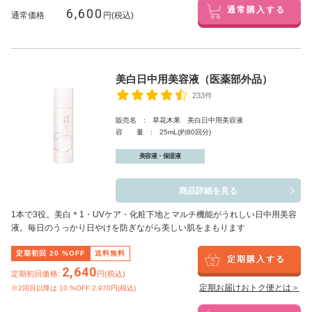
6,600
通常購入する
通常価格
円(税込)
美白日中用美容液（医薬部外品）
233件
販売名 : 草花木果 美白日中用美容液
容 量 : 25mL(約80回分)
美容液・保湿液
商品詳細を見る
1本で3役。美白
＊1
・UVケア・化粧下地とマルチ機能がうれしい日中用美容
液。毎日のうっかり日やけを防ぎながら美しい肌をまもります
定期初回
20
%OFF
送料無料
定期購入する
2,640
定期初回価格:
円(税込)
定期お届けおトク便とは＞
※2回目以降は
10
%OFF 2,970円(税込)