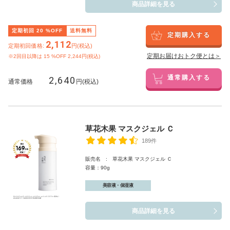
商品詳細を見る
定期初回
20
%OFF
送料無料
定期購入する
2,112
定期初回価格:
円(税込)
定期お届けおトク便とは＞
※2回目以降は
15
%OFF 2,244円(税込)
2,640
通常購入する
通常価格
円(税込)
草花木果 マスクジェル Ｃ
189件
販売名 : 草花木果 マスクジェル Ｃ
容量：90g
美容液・保湿液
商品詳細を見る