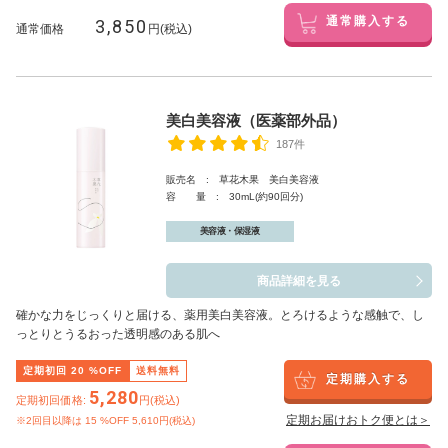
3,850
通常購入する
通常価格
円(税込)
美白美容液（医薬部外品）
187件
販売名 : 草花木果 美白美容液
容 量 : 30mL(約90回分)
美容液・保湿液
商品詳細を見る
確かな力をじっくりと届ける、薬用美白美容液。とろけるような感触で、し
っとりとうるおった透明感のある肌へ
定期初回
20
%OFF
送料無料
定期購入する
5,280
定期初回価格:
円(税込)
定期お届けおトク便とは＞
※2回目以降は
15
%OFF 5,610円(税込)