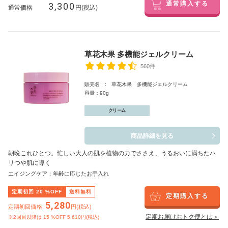
3,300
通常購入する
通常価格
円(税込)
草花木果 多機能ジェルクリーム
560件
販売名 : 草花木果 多機能ジェルクリーム
容量：90g
クリーム
商品詳細を見る
朝晩これひとつ。忙しい大人の肌を植物の力でささえ、うるおいに満ちたハ
リつや肌に導く
エイジングケア：年齢に応じたお手入れ
定期初回
20
%OFF
送料無料
定期購入する
5,280
定期初回価格:
円(税込)
定期お届けおトク便とは＞
※2回目以降は
15
%OFF 5,610円(税込)