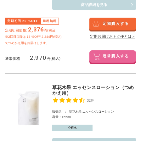
商品詳細を見る
定期初回
20
%OFF
送料無料
定期購入する
2,376
定期初回価格:
円(税込)
定期お届けおトク便とは＞
※2回目以降は
15
%OFF 2,244円(税込)
でつめかえ用をお届けします。
2,970
通常購入する
通常価格
円(税込)
草花木果 エッセンスローション（つめ
かえ用）
32件
販売名 : 草花木果 エッセンスローション
容量：155mL
化粧水