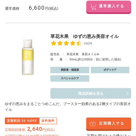
6,600
通常購入する
通常価格
円(税込)
草花木果 ゆずの恵み美容オイル
440件
販売名 : 草花木果 美容オイルN
容 量 : 50mL(約120回分・顔に使用した場合)
美容液・保湿液
ボディケア
スペシャルケア
商品詳細を見る
ゆずの恵みをまるごとつめこんだ、ブースター効果のある2層タイプの美容オ
イル
定期初回
20
%OFF
送料無料
定期購入する
2,640
定期初回価格:
円(税込)
定期お届けおトク便とは＞
※2回目以降は
10
%OFF 2,970円(税込)