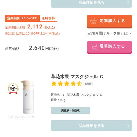
商品詳細を見る
定期初回
20
%OFF
送料無料
定期購入する
2,112
定期初回価格:
円(税込)
定期お届けおトク便とは＞
※2回目以降は
15
%OFF 2,244円(税込)
2,640
通常購入する
通常価格
円(税込)
草花木果 マスクジェル Ｃ
189件
販売名 : 草花木果 マスクジェル Ｃ
容量：90g
美容液・保湿液
商品詳細を見る