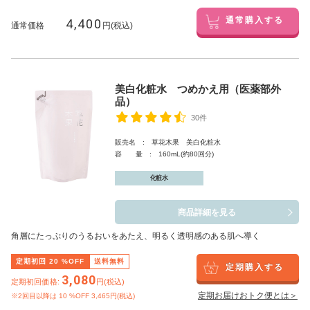
4,400
通常購入する
通常価格
円(税込)
美白化粧水 つめかえ用（医薬部外
品）
30件
販売名 : 草花木果 美白化粧水
容 量 : 160mL(約80回分)
化粧水
商品詳細を見る
角層にたっぷりのうるおいをあたえ、明るく透明感のある肌へ導く
定期初回
20
%OFF
送料無料
定期購入する
3,080
定期初回価格:
円(税込)
定期お届けおトク便とは＞
※2回目以降は
10
%OFF 3,465円(税込)