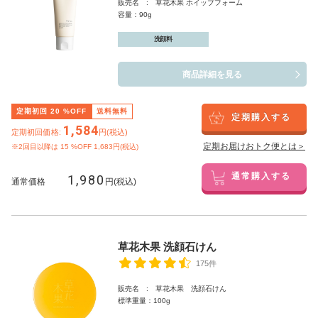
販売名 : 草花木果 ホイップフォーム
容量：90g
洗顔料
商品詳細を見る
定期初回
20
%OFF
送料無料
定期購入する
1,584
定期初回価格:
円(税込)
定期お届けおトク便とは＞
※2回目以降は
15
%OFF 1,683円(税込)
1,980
通常購入する
通常価格
円(税込)
草花木果 洗顔石けん
175件
販売名 : 草花木果 洗顔石けん
標準重量：100g