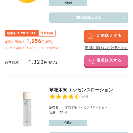
洗顔料
商品詳細を見る
定期初回
20
%OFF
送料無料
定期購入する
1,056
定期初回価格:
円(税込)
定期お届けおトク便とは＞
※2回目以降は
15
%OFF 1,122円(税込)
1,320
通常購入する
通常価格
円(税込)
草花木果 エッセンスローション
90件
販売名 : 草花木果 エッセンスローション
容量：155mL
化粧水