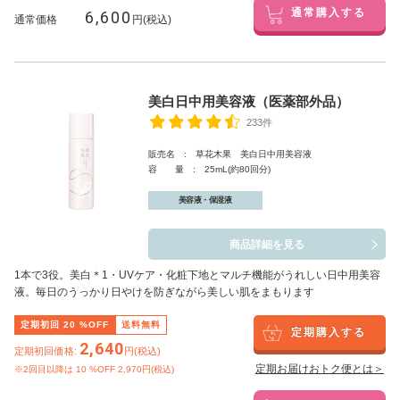
6,600
通常購入する
通常価格
円(税込)
美白日中用美容液（医薬部外品）
233件
販売名 : 草花木果 美白日中用美容液
容 量 : 25mL(約80回分)
美容液・保湿液
商品詳細を見る
1本で3役。美白
＊1
・UVケア・化粧下地とマルチ機能がうれしい日中用美容
液。毎日のうっかり日やけを防ぎながら美しい肌をまもります
定期初回
20
%OFF
送料無料
定期購入する
2,640
定期初回価格:
円(税込)
定期お届けおトク便とは＞
※2回目以降は
10
%OFF 2,970円(税込)