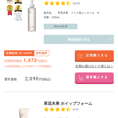
803件
販売名 : 草花木果 メイク落としオイル N
容量：180mL
クレンジング
商品詳細を見る
定期初回
20
%OFF
送料無料
定期購入する
1,672
定期初回価格:
円(税込)
定期お届けおトク便とは＞
※2回目以降は
15
%OFF 1,776円(税込)
2,090
通常購入する
通常価格
円(税込)
草花木果 ホイップフォーム
87件