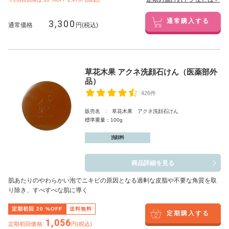
3,300
通常購入する
通常価格
円(税込)
草花木果 アクネ洗顔石けん（医薬部外
品）
426件
販売名 : 草花木果 アクネ洗顔石けん
標準重量：100g
洗顔料
商品詳細を見る
肌あたりのやわらかい泡でニキビの原因となる過剰な皮脂や不要な角質を取
り除き、すべすべな肌に導く
定期初回
20
%OFF
送料無料
定期購入する
1,056
定期初回価格:
円(税込)