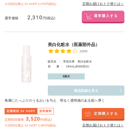
定期お届けおトク便とは＞
※2回目以降は
10
%OFF 2,079円(税込)
2,310
通常購入する
通常価格
円(税込)
美白化粧水（医薬部外品）
209件
販売名 : 草花木果 美白化粧水
容 量 : 180mL(約90回分)
化粧水
商品詳細を見る
角層にたっぷりのうるおいを与え、明るく透明感のある肌へ導く
定期初回
20
%OFF
送料無料
定期購入する
3,520
定期初回価格:
円(税込)
定期お届けおトク便とは＞
※2回目以降は
10
%OFF 3,960円(税込)