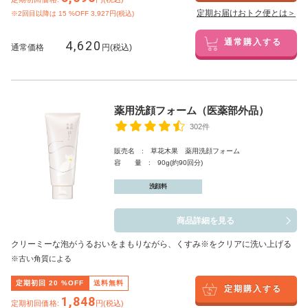
定期お届けおトク便とは＞
※2回目以降は
15
%OFF 3,927円(税込)
4,620
通常購入する
通常価格
円(税込)
薬用洗顔フォーム（医薬部外品）
302件
販売名 : 草花木果 薬用洗顔フォーム
容 量 : 90g(約90回分)
洗顔料
商品詳細を見る
クリーミーな泡がうるおいをまもりながら、くすみ※をクリアに洗い上げる
※古い角質による
定期初回
20
%OFF
送料無料
定期購入する
1,848
定期初回価格:
円(税込)