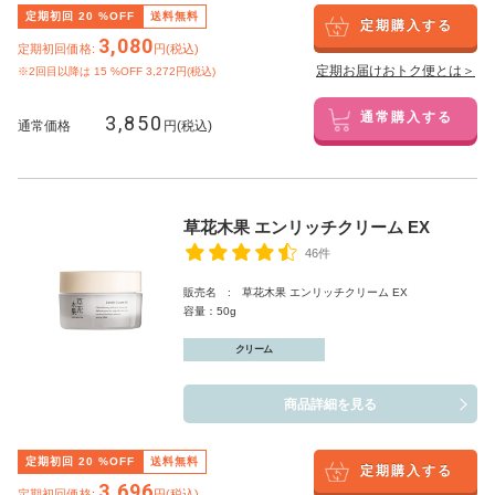
定期初回
20
%OFF
送料無料
定期購入する
3,080
定期初回価格:
円(税込)
定期お届けおトク便とは＞
※2回目以降は
15
%OFF 3,272円(税込)
3,850
通常購入する
通常価格
円(税込)
草花木果 エンリッチクリーム EX
46件
販売名 : 草花木果 エンリッチクリーム EX
容量：50g
クリーム
商品詳細を見る
定期初回
20
%OFF
送料無料
定期購入する
3,696
定期初回価格:
円(税込)