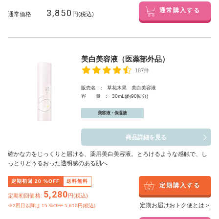
3,850
通常購入する
通常価格
円(税込)
美白美容液（医薬部外品）
187件
販売名 : 草花木果 美白美容液
容 量 : 30mL(約90回分)
美容液・保湿液
商品詳細を見る
確かな力をじっくりと届ける、薬用美白美容液。とろけるような感触で、し
っとりとうるおった透明感のある肌へ
定期初回
20
%OFF
送料無料
定期購入する
5,280
定期初回価格:
円(税込)
定期お届けおトク便とは＞
※2回目以降は
15
%OFF 5,610円(税込)