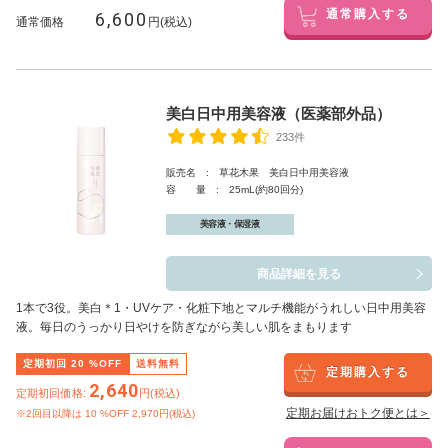
6,600
通常購入する
通常価格
円(税込)
美白日中用美容液（医薬部外品）
233件
販売名 : 草花木果 美白日中用美容液
容 量 : 25mL(約80回分)
美容液・保湿液
商品詳細を見る
1本で3役。美白
＊1
・UVケア・化粧下地とマルチ機能がうれしい日中用美容
液。毎日のうっかり日やけを防ぎながら美しい肌をまもります
定期初回
20
%OFF
送料無料
定期購入する
2,640
定期初回価格:
円(税込)
定期お届けおトク便とは＞
※2回目以降は
10
%OFF 2,970円(税込)