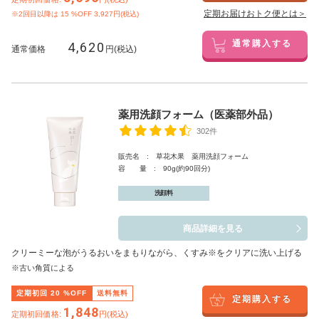
定期お届けおトク便とは＞
※2回目以降は
15
%OFF 3,927円(税込)
4,620
通常購入する
通常価格
円(税込)
薬用洗顔フォーム（医薬部外品）
302件
販売名 : 草花木果 薬用洗顔フォーム
容 量 : 90g(約90回分)
洗顔料
商品詳細を見る
クリーミーな泡がうるおいをまもりながら、くすみ※をクリアに洗い上げる
※古い角質による
定期初回
20
%OFF
送料無料
定期購入する
1,848
定期初回価格:
円(税込)