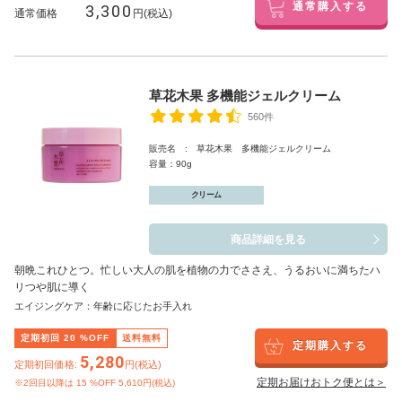
3,300
通常購入する
通常価格
円(税込)
草花木果 多機能ジェルクリーム
560件
販売名 : 草花木果 多機能ジェルクリーム
容量：90g
クリーム
商品詳細を見る
朝晩これひとつ。忙しい大人の肌を植物の力でささえ、うるおいに満ちたハ
リつや肌に導く
エイジングケア：年齢に応じたお手入れ
定期初回
20
%OFF
送料無料
定期購入する
5,280
定期初回価格:
円(税込)
定期お届けおトク便とは＞
※2回目以降は
15
%OFF 5,610円(税込)