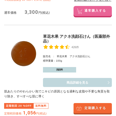
3,300
通常購入する
通常価格
円(税込)
草花木果 アクネ洗顔石けん（医薬部外
品）
426件
販売名 : 草花木果 アクネ洗顔石けん
標準重量：100g
洗顔料
商品詳細を見る
肌あたりのやわらかい泡でニキビの原因となる過剰な皮脂や不要な角質を取
り除き、すべすべな肌に導く
定期初回
20
%OFF
送料無料
定期購入する
1,056
定期初回価格:
円(税込)