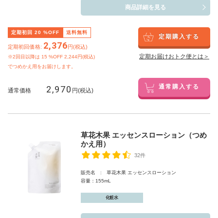
商品詳細を見る
定期初回
20
%OFF
送料無料
定期購入する
2,376
定期初回価格:
円(税込)
定期お届けおトク便とは＞
※2回目以降は
15
%OFF 2,244円(税込)
でつめかえ用をお届けします。
2,970
通常購入する
通常価格
円(税込)
草花木果 エッセンスローション（つめ
かえ用）
32件
販売名 : 草花木果 エッセンスローション
容量：155mL
化粧水