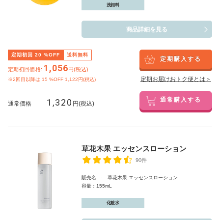
洗顔料
商品詳細を見る
定期初回
20
%OFF
送料無料
定期購入する
1,056
定期初回価格:
円(税込)
定期お届けおトク便とは＞
※2回目以降は
15
%OFF 1,122円(税込)
1,320
通常購入する
通常価格
円(税込)
草花木果 エッセンスローション
90件
販売名 : 草花木果 エッセンスローション
容量：155mL
化粧水