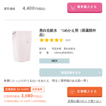
4,400
通常購入する
通常価格
円(税込)
美白化粧水 つめかえ用（医薬部外
品）
30件
販売名 : 草花木果 美白化粧水
容 量 : 160mL(約80回分)
化粧水
商品詳細を見る
角層にたっぷりのうるおいをあたえ、明るく透明感のある肌へ導く
定期初回
20
%OFF
送料無料
定期購入する
3,080
定期初回価格:
円(税込)
定期お届けおトク便とは＞
※2回目以降は
10
%OFF 3,465円(税込)