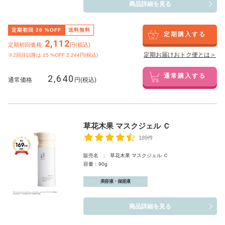
商品詳細を見る
定期初回
20
%OFF
送料無料
定期購入する
2,112
定期初回価格:
円(税込)
定期お届けおトク便とは＞
※2回目以降は
15
%OFF 2,244円(税込)
2,640
通常購入する
通常価格
円(税込)
草花木果 マスクジェル Ｃ
189件
販売名 : 草花木果 マスクジェル Ｃ
容量：90g
美容液・保湿液
商品詳細を見る