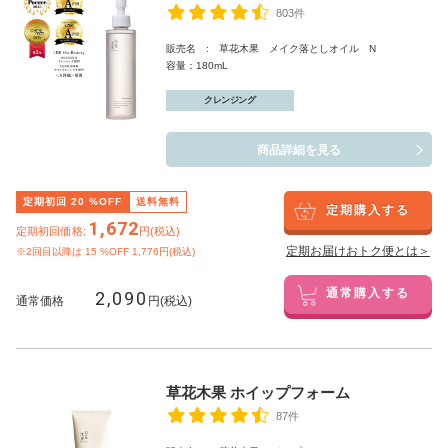
803件
販売名 : 草花木果 メイク落としオイル N
容量：180mL
クレンジング
商品詳細を見る
定期初回
20
%OFF
送料無料
定期購入する
1,672
定期初回価格:
円(税込)
定期お届けおトク便とは＞
※2回目以降は
15
%OFF 1,776円(税込)
2,090
通常購入する
通常価格
円(税込)
草花木果 ホイップフォーム
87件