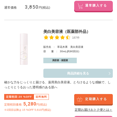
3,850
通常購入する
通常価格
円(税込)
美白美容液（医薬部外品）
187件
販売名 : 草花木果 美白美容液
容 量 : 30mL(約90回分)
美容液・保湿液
商品詳細を見る
確かな力をじっくりと届ける、薬用美白美容液。とろけるような感触で、し
っとりとうるおった透明感のある肌へ
定期初回
20
%OFF
送料無料
定期購入する
5,280
定期初回価格:
円(税込)
定期お届けおトク便とは＞
※2回目以降は
15
%OFF 5,610円(税込)