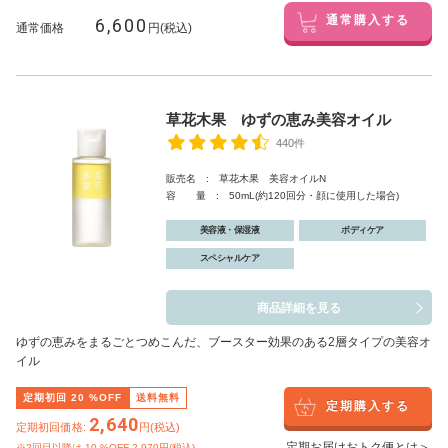
6,600
通常購入する
通常価格
円(税込)
草花木果 ゆずの恵み美容オイル
440件
販売名 : 草花木果 美容オイルN
容 量 : 50mL(約120回分・顔に使用した場合)
美容液・保湿液
ボディケア
スペシャルケア
商品詳細を見る
ゆずの恵みをまるごとつめこんだ、ブースター効果のある2層タイプの美容オ
イル
定期初回
20
%OFF
送料無料
定期購入する
2,640
定期初回価格:
円(税込)
定期お届けおトク便とは＞
※2回目以降は
10
%OFF 2,970円(税込)