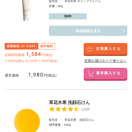
販売名 : 草花木果 ホイップフォーム
容量：90g
洗顔料
商品詳細を見る
定期初回
20
%OFF
送料無料
定期購入する
1,584
定期初回価格:
円(税込)
定期お届けおトク便とは＞
※2回目以降は
15
%OFF 1,683円(税込)
1,980
通常購入する
通常価格
円(税込)
草花木果 洗顔石けん
175件
販売名 : 草花木果 洗顔石けん
標準重量：100g