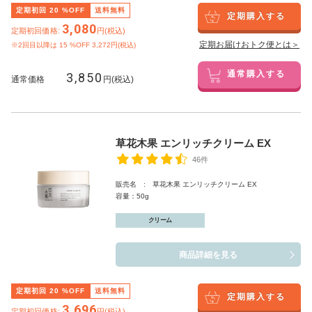
定期初回
20
%OFF
送料無料
定期購入する
3,080
定期初回価格:
円(税込)
定期お届けおトク便とは＞
※2回目以降は
15
%OFF 3,272円(税込)
3,850
通常購入する
通常価格
円(税込)
草花木果 エンリッチクリーム EX
46件
販売名 : 草花木果 エンリッチクリーム EX
容量：50g
クリーム
商品詳細を見る
定期初回
20
%OFF
送料無料
定期購入する
3,696
定期初回価格:
円(税込)