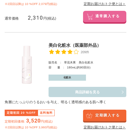
定期お届けおトク便とは＞
※2回目以降は
10
%OFF 2,079円(税込)
2,310
通常購入する
通常価格
円(税込)
美白化粧水（医薬部外品）
209件
販売名 : 草花木果 美白化粧水
容 量 : 180mL(約90回分)
化粧水
商品詳細を見る
角層にたっぷりのうるおいを与え、明るく透明感のある肌へ導く
定期初回
20
%OFF
送料無料
定期購入する
3,520
定期初回価格:
円(税込)
定期お届けおトク便とは＞
※2回目以降は
10
%OFF 3,960円(税込)