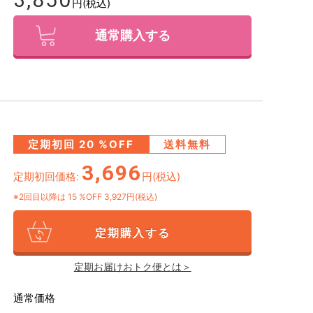
円(税込)
通常購入する
定期初回
20
%OFF
送料無料
3,696
定期初回価格:
円(税込)
※2回目以降は
15
%OFF 3,927円(税込)
定期購入する
定期お届けおトク便とは＞
通常価格