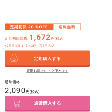
定期初回
20
%OFF
送料無料
1,672
定期初回価格:
円(税込)
※2回目以降は
15
%OFF 1,776円(税込)
定期購入する
定期お届けおトク便とは＞
通常価格
2,090
円(税込)
通常購入する