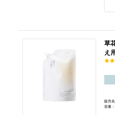
草
え
販売名
容量：