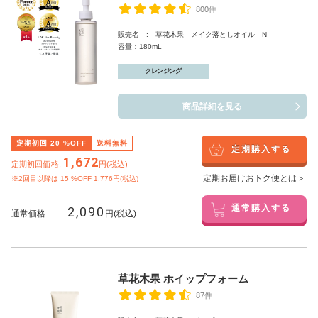
800件
販売名 : 草花木果 メイク落としオイル N
容量：180mL
クレンジング
商品詳細を見る
定期初回
20
%OFF
送料無料
定期購入する
1,672
定期初回価格:
円(税込)
定期お届けおトク便とは＞
※2回目以降は
15
%OFF 1,776円(税込)
2,090
通常購入する
通常価格
円(税込)
草花木果 ホイップフォーム
87件