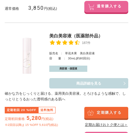
3,850
通常購入する
通常価格
円(税込)
美白美容液（医薬部外品）
187件
販売名 : 草花木果 美白美容液
容 量 : 30mL(約90回分)
美容液・保湿液
商品詳細を見る
確かな力をじっくりと届ける、薬用美白美容液。とろけるような感触で、し
っとりとうるおった透明感のある肌へ
定期初回
20
%OFF
送料無料
定期購入する
5,280
定期初回価格:
円(税込)
定期お届けおトク便とは＞
※2回目以降は
15
%OFF 5,610円(税込)