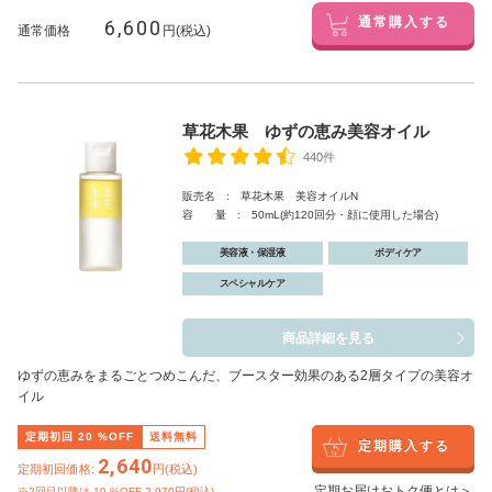
6,600
通常購入する
通常価格
円(税込)
草花木果 ゆずの恵み美容オイル
440件
販売名 : 草花木果 美容オイルN
容 量 : 50mL(約120回分・顔に使用した場合)
美容液・保湿液
ボディケア
スペシャルケア
商品詳細を見る
ゆずの恵みをまるごとつめこんだ、ブースター効果のある2層タイプの美容オ
イル
定期初回
20
%OFF
送料無料
定期購入する
2,640
定期初回価格:
円(税込)
定期お届けおトク便とは＞
※2回目以降は
10
%OFF 2,970円(税込)