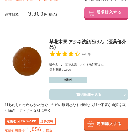
3,300
通常購入する
通常価格
円(税込)
草花木果 アクネ洗顔石けん（医薬部外
品）
426件
販売名 : 草花木果 アクネ洗顔石けん
標準重量：100g
洗顔料
商品詳細を見る
肌あたりのやわらかい泡でニキビの原因となる過剰な皮脂や不要な角質を取
り除き、すべすべな肌に導く
定期初回
20
%OFF
送料無料
定期購入する
1,056
定期初回価格:
円(税込)