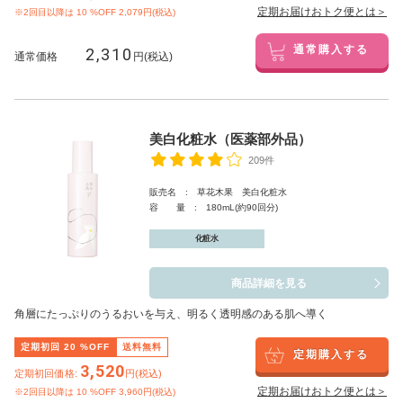
定期お届けおトク便とは＞
※2回目以降は
10
%OFF 2,079円(税込)
2,310
通常購入する
通常価格
円(税込)
美白化粧水（医薬部外品）
209件
販売名 : 草花木果 美白化粧水
容 量 : 180mL(約90回分)
化粧水
商品詳細を見る
角層にたっぷりのうるおいを与え、明るく透明感のある肌へ導く
定期初回
20
%OFF
送料無料
定期購入する
3,520
定期初回価格:
円(税込)
定期お届けおトク便とは＞
※2回目以降は
10
%OFF 3,960円(税込)