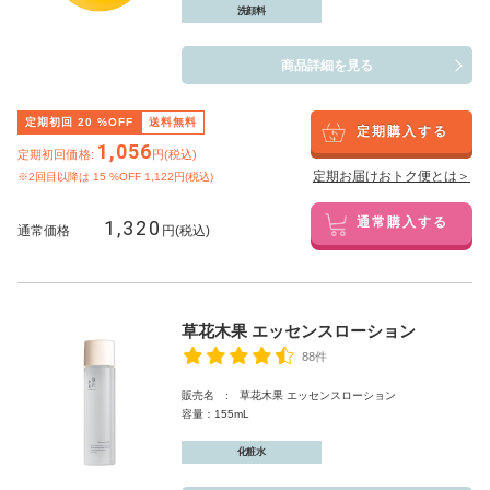
洗顔料
商品詳細を見る
定期初回
20
%OFF
送料無料
定期購入する
1,056
定期初回価格:
円(税込)
定期お届けおトク便とは＞
※2回目以降は
15
%OFF 1,122円(税込)
1,320
通常購入する
通常価格
円(税込)
草花木果 エッセンスローション
88件
販売名 : 草花木果 エッセンスローション
容量：155mL
化粧水