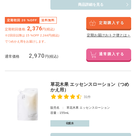
商品詳細を見る
定期初回
20
%OFF
送料無料
定期購入する
2,376
定期初回価格:
円(税込)
定期お届けおトク便とは＞
※2回目以降は
15
%OFF 2,244円(税込)
でつめかえ用をお届けします。
2,970
通常購入する
通常価格
円(税込)
草花木果 エッセンスローション（つめ
かえ用）
31件
販売名 : 草花木果 エッセンスローション
容量：155mL
化粧水