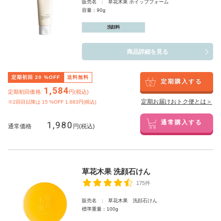
販売名 : 草花木果 ホイップフォーム
容量：90g
洗顔料
商品詳細を見る
定期初回
20
%OFF
送料無料
定期購入する
1,584
定期初回価格:
円(税込)
定期お届けおトク便とは＞
※2回目以降は
15
%OFF 1,683円(税込)
1,980
通常購入する
通常価格
円(税込)
草花木果 洗顔石けん
175件
販売名 : 草花木果 洗顔石けん
標準重量：100g