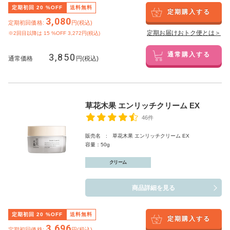
定期初回
20
%OFF
送料無料
定期購入する
3,080
定期初回価格:
円(税込)
定期お届けおトク便とは＞
※2回目以降は
15
%OFF 3,272円(税込)
3,850
通常購入する
通常価格
円(税込)
草花木果 エンリッチクリーム EX
46件
販売名 : 草花木果 エンリッチクリーム EX
容量：50g
クリーム
商品詳細を見る
定期初回
20
%OFF
送料無料
定期購入する
3,696
定期初回価格:
円(税込)