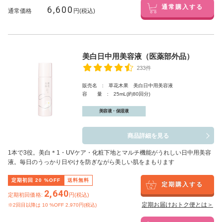
6,600
通常購入する
通常価格
円(税込)
美白日中用美容液（医薬部外品）
233件
販売名 : 草花木果 美白日中用美容液
容 量 : 25mL(約80回分)
美容液・保湿液
商品詳細を見る
1本で3役。美白
＊1
・UVケア・化粧下地とマルチ機能がうれしい日中用美容
液。毎日のうっかり日やけを防ぎながら美しい肌をまもります
定期初回
20
%OFF
送料無料
定期購入する
2,640
定期初回価格:
円(税込)
定期お届けおトク便とは＞
※2回目以降は
10
%OFF 2,970円(税込)