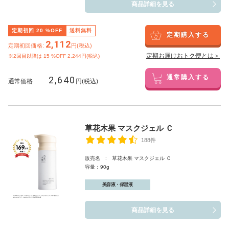
商品詳細を見る
定期初回
20
%OFF
送料無料
定期購入する
2,112
定期初回価格:
円(税込)
定期お届けおトク便とは＞
※2回目以降は
15
%OFF 2,244円(税込)
2,640
通常購入する
通常価格
円(税込)
草花木果 マスクジェル Ｃ
188件
販売名 : 草花木果 マスクジェル Ｃ
容量：90g
美容液・保湿液
商品詳細を見る