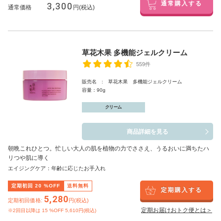
3,300
通常購入する
通常価格
円(税込)
草花木果 多機能ジェルクリーム
559件
販売名 : 草花木果 多機能ジェルクリーム
容量：90g
クリーム
商品詳細を見る
朝晩これひとつ。忙しい大人の肌を植物の力でささえ、うるおいに満ちたハ
リつや肌に導く
エイジングケア：年齢に応じたお手入れ
定期初回
20
%OFF
送料無料
定期購入する
5,280
定期初回価格:
円(税込)
定期お届けおトク便とは＞
※2回目以降は
15
%OFF 5,610円(税込)