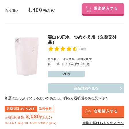
4,400
通常購入する
通常価格
円(税込)
美白化粧水 つめかえ用（医薬部外
品）
30件
販売名 : 草花木果 美白化粧水
容 量 : 160mL(約80回分)
化粧水
商品詳細を見る
角層にたっぷりのうるおいをあたえ、明るく透明感のある肌へ導く
定期初回
20
%OFF
送料無料
定期購入する
3,080
定期初回価格:
円(税込)
定期お届けおトク便とは＞
※2回目以降は
10
%OFF 3,465円(税込)