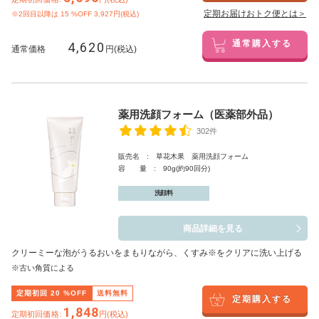
定期お届けおトク便とは＞
※2回目以降は
15
%OFF 3,927円(税込)
4,620
通常購入する
通常価格
円(税込)
薬用洗顔フォーム（医薬部外品）
302件
販売名 : 草花木果 薬用洗顔フォーム
容 量 : 90g(約90回分)
洗顔料
商品詳細を見る
クリーミーな泡がうるおいをまもりながら、くすみ※をクリアに洗い上げる
※古い角質による
定期初回
20
%OFF
送料無料
定期購入する
1,848
定期初回価格:
円(税込)