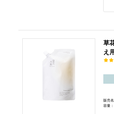
草
え
販売名
容量：