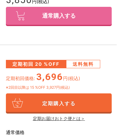
円(税込)
通常購入する
定期初回
20
%OFF
送料無料
3,696
定期初回価格:
円(税込)
※2回目以降は
15
%OFF 3,927円(税込)
定期購入する
定期お届けおトク便とは＞
通常価格