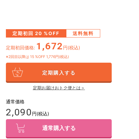
定期初回
20
%OFF
送料無料
1,672
定期初回価格:
円(税込)
※2回目以降は
15
%OFF 1,776円(税込)
定期購入する
定期お届けおトク便とは＞
通常価格
2,090
円(税込)
通常購入する