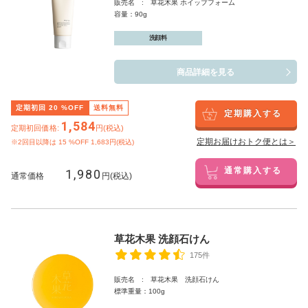
販売名 : 草花木果 ホイップフォーム
容量：90g
洗顔料
商品詳細を見る
定期初回
20
%OFF
送料無料
定期購入する
1,584
定期初回価格:
円(税込)
定期お届けおトク便とは＞
※2回目以降は
15
%OFF 1,683円(税込)
1,980
通常購入する
通常価格
円(税込)
草花木果 洗顔石けん
175件
販売名 : 草花木果 洗顔石けん
標準重量：100g