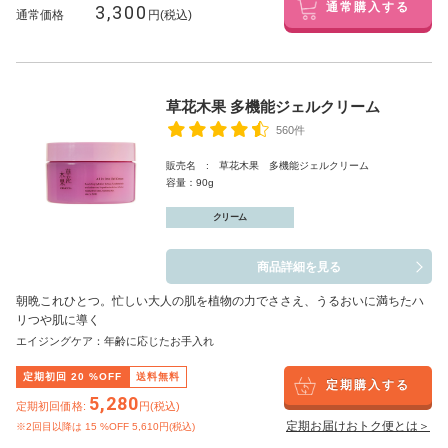
3,300
通常購入する
通常価格
円(税込)
草花木果 多機能ジェルクリーム
560件
販売名 : 草花木果 多機能ジェルクリーム
容量：90g
クリーム
商品詳細を見る
朝晩これひとつ。忙しい大人の肌を植物の力でささえ、うるおいに満ちたハ
リつや肌に導く
エイジングケア：年齢に応じたお手入れ
定期初回
20
%OFF
送料無料
定期購入する
5,280
定期初回価格:
円(税込)
定期お届けおトク便とは＞
※2回目以降は
15
%OFF 5,610円(税込)