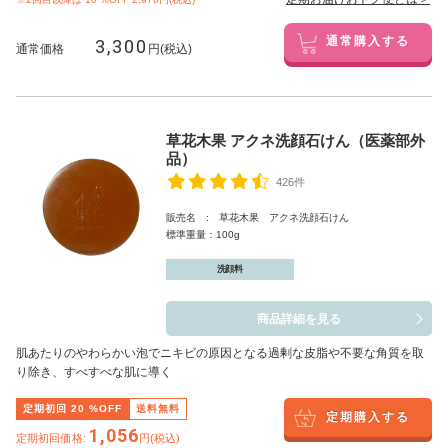
3,300
通常購入する
通常価格
円(税込)
草花木果 アクネ洗顔石けん（医薬部外
品）
426件
販売名 : 草花木果 アクネ洗顔石けん
標準重量：100g
洗顔料
商品詳細を見る
肌あたりのやわらかい泡でニキビの原因となる過剰な皮脂や不要な角質を取
り除き、すべすべな肌に導く
定期初回
20
%OFF
送料無料
定期購入する
1,056
定期初回価格:
円(税込)