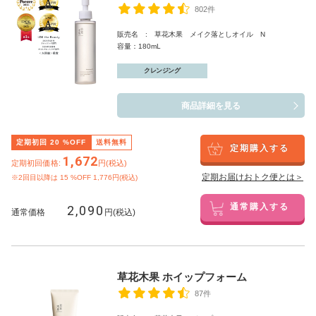
802件
販売名 : 草花木果 メイク落としオイル N
容量：180mL
クレンジング
商品詳細を見る
定期初回
20
%OFF
送料無料
定期購入する
1,672
定期初回価格:
円(税込)
定期お届けおトク便とは＞
※2回目以降は
15
%OFF 1,776円(税込)
2,090
通常購入する
通常価格
円(税込)
草花木果 ホイップフォーム
87件