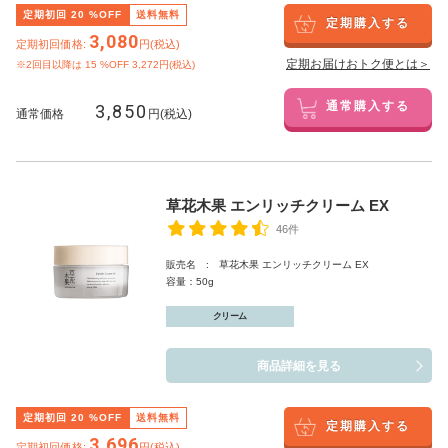
定期初回
20
%OFF
送料無料
定期購入する
3,080
定期初回価格:
円(税込)
定期お届けおトク便とは＞
※2回目以降は
15
%OFF 3,272円(税込)
3,850
通常購入する
通常価格
円(税込)
草花木果 エンリッチクリーム EX
46件
販売名 : 草花木果 エンリッチクリーム EX
容量：50g
クリーム
商品詳細を見る
定期初回
20
%OFF
送料無料
定期購入する
3,696
定期初回価格:
円(税込)