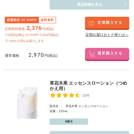
商品詳細を見る
定期初回
20
%OFF
送料無料
定期購入する
2,376
定期初回価格:
円(税込)
定期お届けおトク便とは＞
※2回目以降は
15
%OFF 2,244円(税込)
でつめかえ用をお届けします。
2,970
通常購入する
通常価格
円(税込)
草花木果 エッセンスローション（つめ
かえ用）
32件
販売名 : 草花木果 エッセンスローション
容量：155mL
化粧水