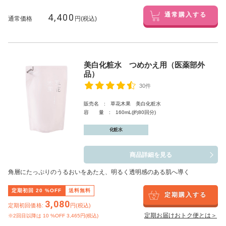
4,400
通常購入する
通常価格
円(税込)
美白化粧水 つめかえ用（医薬部外
品）
30件
販売名 : 草花木果 美白化粧水
容 量 : 160mL(約80回分)
化粧水
商品詳細を見る
角層にたっぷりのうるおいをあたえ、明るく透明感のある肌へ導く
定期初回
20
%OFF
送料無料
定期購入する
3,080
定期初回価格:
円(税込)
定期お届けおトク便とは＞
※2回目以降は
10
%OFF 3,465円(税込)