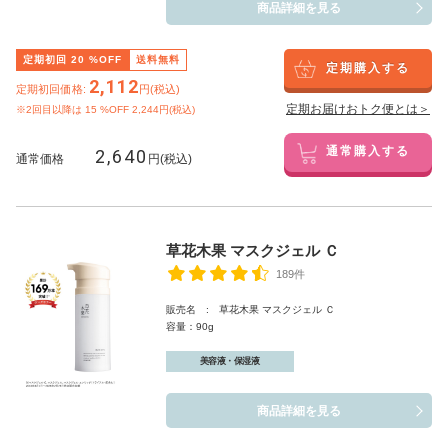
商品詳細を見る
定期初回
20
%OFF
送料無料
定期購入する
2,112
定期初回価格:
円(税込)
定期お届けおトク便とは＞
※2回目以降は
15
%OFF 2,244円(税込)
2,640
通常購入する
通常価格
円(税込)
草花木果 マスクジェル Ｃ
189件
販売名 : 草花木果 マスクジェル Ｃ
容量：90g
美容液・保湿液
商品詳細を見る