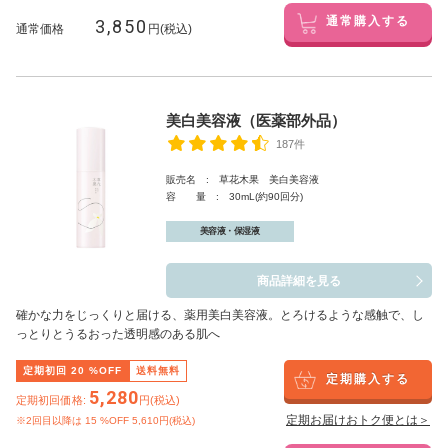
3,850
通常購入する
通常価格
円(税込)
美白美容液（医薬部外品）
187件
販売名 : 草花木果 美白美容液
容 量 : 30mL(約90回分)
美容液・保湿液
商品詳細を見る
確かな力をじっくりと届ける、薬用美白美容液。とろけるような感触で、し
っとりとうるおった透明感のある肌へ
定期初回
20
%OFF
送料無料
定期購入する
5,280
定期初回価格:
円(税込)
定期お届けおトク便とは＞
※2回目以降は
15
%OFF 5,610円(税込)