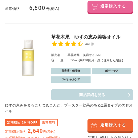
6,600
通常購入する
通常価格
円(税込)
草花木果 ゆずの恵み美容オイル
441件
販売名 : 草花木果 美容オイルN
容 量 : 50mL(約120回分・顔に使用した場合)
美容液・保湿液
ボディケア
スペシャルケア
商品詳細を見る
ゆずの恵みをまるごとつめこんだ、ブースター効果のある2層タイプの美容オ
イル
定期初回
20
%OFF
送料無料
定期購入する
2,640
定期初回価格:
円(税込)
定期お届けおトク便とは＞
※2回目以降は
10
%OFF 2,970円(税込)