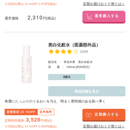
定期お届けおトク便とは＞
※2回目以降は
10
%OFF 2,079円(税込)
2,310
通常購入する
通常価格
円(税込)
美白化粧水（医薬部外品）
209件
販売名 : 草花木果 美白化粧水
容 量 : 180mL(約90回分)
化粧水
商品詳細を見る
角層にたっぷりのうるおいを与え、明るく透明感のある肌へ導く
定期初回
20
%OFF
送料無料
定期購入する
3,520
定期初回価格:
円(税込)
定期お届けおトク便とは＞
※2回目以降は
10
%OFF 3,960円(税込)