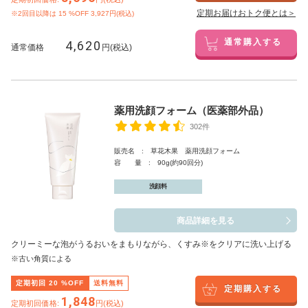
定期お届けおトク便とは＞
※2回目以降は
15
%OFF 3,927円(税込)
4,620
通常購入する
通常価格
円(税込)
薬用洗顔フォーム（医薬部外品）
302件
販売名 : 草花木果 薬用洗顔フォーム
容 量 : 90g(約90回分)
洗顔料
商品詳細を見る
クリーミーな泡がうるおいをまもりながら、くすみ※をクリアに洗い上げる
※古い角質による
定期初回
20
%OFF
送料無料
定期購入する
1,848
定期初回価格:
円(税込)