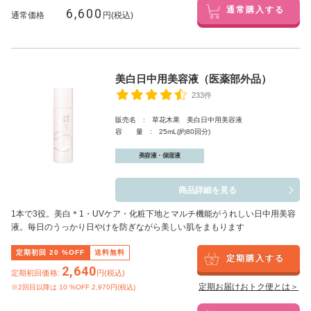
6,600
通常購入する
通常価格
円(税込)
美白日中用美容液（医薬部外品）
233件
販売名 : 草花木果 美白日中用美容液
容 量 : 25mL(約80回分)
美容液・保湿液
商品詳細を見る
1本で3役。美白
＊1
・UVケア・化粧下地とマルチ機能がうれしい日中用美容
液。毎日のうっかり日やけを防ぎながら美しい肌をまもります
定期初回
20
%OFF
送料無料
定期購入する
2,640
定期初回価格:
円(税込)
定期お届けおトク便とは＞
※2回目以降は
10
%OFF 2,970円(税込)