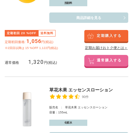
洗顔料
商品詳細を見る
定期初回
20
%OFF
送料無料
定期購入する
1,056
定期初回価格:
円(税込)
定期お届けおトク便とは＞
※2回目以降は
15
%OFF 1,122円(税込)
1,320
通常購入する
通常価格
円(税込)
草花木果 エッセンスローション
90件
販売名 : 草花木果 エッセンスローション
容量：155mL
化粧水