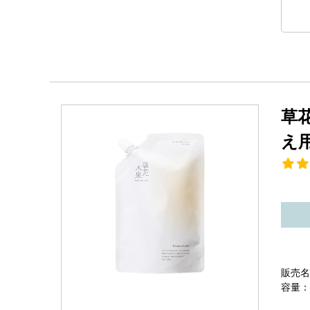
草
え
販売名
容量：