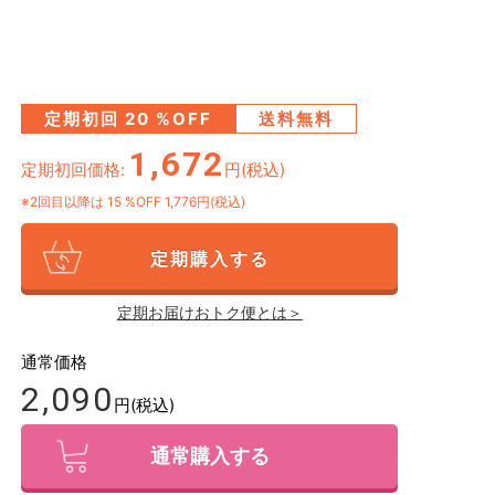
定期初回
20
%OFF
送料無料
1,672
定期初回価格:
円(税込)
※2回目以降は
15
%OFF 1,776円(税込)
定期購入する
定期お届けおトク便とは＞
通常価格
2,090
円(税込)
通常購入する