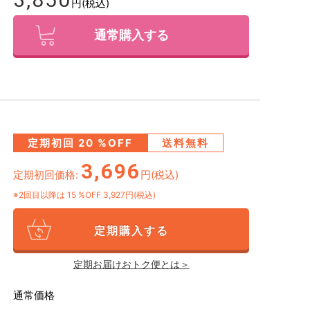
円(税込)
通常購入する
定期初回
20
%OFF
送料無料
3,696
定期初回価格:
円(税込)
※2回目以降は
15
%OFF 3,927円(税込)
定期購入する
定期お届けおトク便とは＞
通常価格