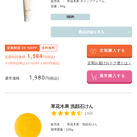
販売名 : 草花木果 ホイップフォーム
容量：90g
洗顔料
商品詳細を見る
定期初回
20
%OFF
送料無料
定期購入する
1,584
定期初回価格:
円(税込)
定期お届けおトク便とは＞
※2回目以降は
15
%OFF 1,683円(税込)
1,980
通常購入する
通常価格
円(税込)
草花木果 洗顔石けん
175件
販売名 : 草花木果 洗顔石けん
標準重量：100g