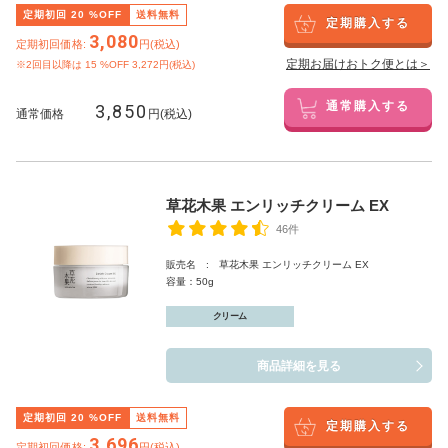
定期初回
20
%OFF
送料無料
定期購入する
3,080
定期初回価格:
円(税込)
定期お届けおトク便とは＞
※2回目以降は
15
%OFF 3,272円(税込)
3,850
通常購入する
通常価格
円(税込)
草花木果 エンリッチクリーム EX
46件
販売名 : 草花木果 エンリッチクリーム EX
容量：50g
クリーム
商品詳細を見る
定期初回
20
%OFF
送料無料
定期購入する
3,696
定期初回価格:
円(税込)