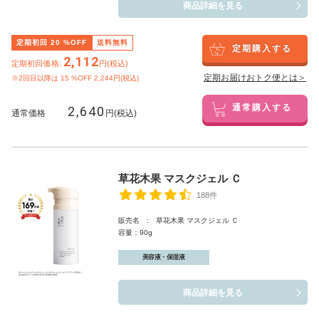
商品詳細を見る
定期初回
20
%OFF
送料無料
定期購入する
2,112
定期初回価格:
円(税込)
定期お届けおトク便とは＞
※2回目以降は
15
%OFF 2,244円(税込)
2,640
通常購入する
通常価格
円(税込)
草花木果 マスクジェル Ｃ
188件
販売名 : 草花木果 マスクジェル Ｃ
容量：90g
美容液・保湿液
商品詳細を見る