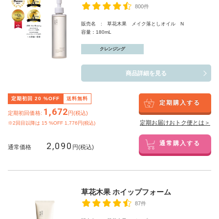
800件
販売名 : 草花木果 メイク落としオイル N
容量：180mL
クレンジング
商品詳細を見る
定期初回
20
%OFF
送料無料
定期購入する
1,672
定期初回価格:
円(税込)
定期お届けおトク便とは＞
※2回目以降は
15
%OFF 1,776円(税込)
2,090
通常購入する
通常価格
円(税込)
草花木果 ホイップフォーム
87件