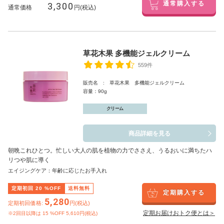
3,300
通常購入する
通常価格
円(税込)
草花木果 多機能ジェルクリーム
559件
販売名 : 草花木果 多機能ジェルクリーム
容量：90g
クリーム
商品詳細を見る
朝晩これひとつ。忙しい大人の肌を植物の力でささえ、うるおいに満ちたハ
リつや肌に導く
エイジングケア：年齢に応じたお手入れ
定期初回
20
%OFF
送料無料
定期購入する
5,280
定期初回価格:
円(税込)
定期お届けおトク便とは＞
※2回目以降は
15
%OFF 5,610円(税込)