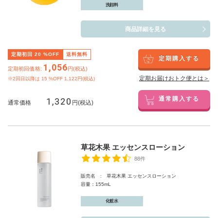
洗顔料
商品詳細を見る
定期初回
20
%OFF
送料無料
定期購入する
1,056
定期初回価格:
円(税込)
定期お届けおトク便とは＞
※2回目以降は
15
%OFF 1,122円(税込)
1,320
通常購入する
通常価格
円(税込)
草花木果 エッセンスローション
88件
販売名 : 草花木果 エッセンスローション
容量：155mL
化粧水