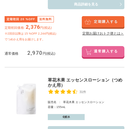
商品詳細を見る
定期初回
20
%OFF
送料無料
定期購入する
2,376
定期初回価格:
円(税込)
定期お届けおトク便とは＞
※2回目以降は
15
%OFF 2,244円(税込)
でつめかえ用をお届けします。
2,970
通常購入する
通常価格
円(税込)
草花木果 エッセンスローション（つめ
かえ用）
31件
販売名 : 草花木果 エッセンスローション
容量：155mL
化粧水