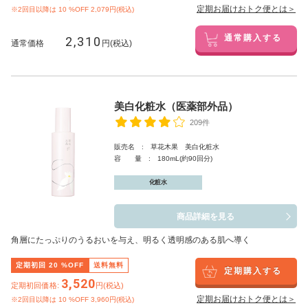
定期お届けおトク便とは＞
※2回目以降は
10
%OFF 2,079円(税込)
2,310
通常購入する
通常価格
円(税込)
美白化粧水（医薬部外品）
209件
販売名 : 草花木果 美白化粧水
容 量 : 180mL(約90回分)
化粧水
商品詳細を見る
角層にたっぷりのうるおいを与え、明るく透明感のある肌へ導く
定期初回
20
%OFF
送料無料
定期購入する
3,520
定期初回価格:
円(税込)
定期お届けおトク便とは＞
※2回目以降は
10
%OFF 3,960円(税込)