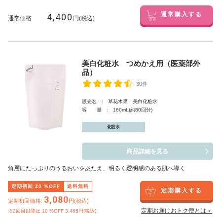
4,400
通常購入する
通常価格
円(税込)
美白化粧水 つめかえ用（医薬部外
品）
30件
販売名 : 草花木果 美白化粧水
容 量 : 160mL(約80回分)
化粧水
商品詳細を見る
角層にたっぷりのうるおいをあたえ、明るく透明感のある肌へ導く
定期初回
20
%OFF
送料無料
定期購入する
3,080
定期初回価格:
円(税込)
定期お届けおトク便とは＞
※2回目以降は
10
%OFF 3,465円(税込)