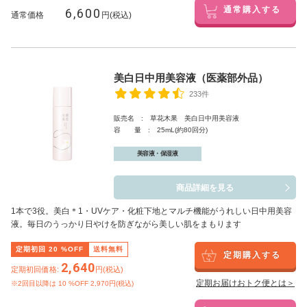
6,600
通常購入する
通常価格
円(税込)
美白日中用美容液（医薬部外品）
233件
販売名 : 草花木果 美白日中用美容液
容 量 : 25mL(約80回分)
美容液・保湿液
商品詳細を見る
1本で3役。美白
＊1
・UVケア・化粧下地とマルチ機能がうれしい日中用美容
液。毎日のうっかり日やけを防ぎながら美しい肌をまもります
定期初回
20
%OFF
送料無料
定期購入する
2,640
定期初回価格:
円(税込)
定期お届けおトク便とは＞
※2回目以降は
10
%OFF 2,970円(税込)