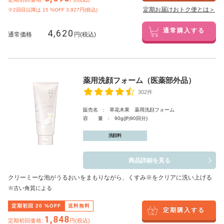
定期お届けおトク便とは＞
※2回目以降は
15
%OFF 3,927円(税込)
4,620
通常購入する
通常価格
円(税込)
薬用洗顔フォーム（医薬部外品）
302件
販売名 : 草花木果 薬用洗顔フォーム
容 量 : 90g(約90回分)
洗顔料
商品詳細を見る
クリーミーな泡がうるおいをまもりながら、くすみ※をクリアに洗い上げる
※古い角質による
定期初回
20
%OFF
送料無料
定期購入する
1,848
定期初回価格:
円(税込)