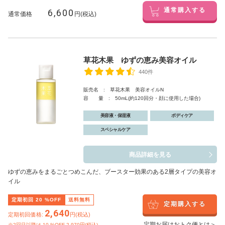
6,600
通常購入する
通常価格
円(税込)
草花木果 ゆずの恵み美容オイル
440件
販売名 : 草花木果 美容オイルN
容 量 : 50mL(約120回分・顔に使用した場合)
美容液・保湿液
ボディケア
スペシャルケア
商品詳細を見る
ゆずの恵みをまるごとつめこんだ、ブースター効果のある2層タイプの美容オ
イル
定期初回
20
%OFF
送料無料
定期購入する
2,640
定期初回価格:
円(税込)
定期お届けおトク便とは＞
※2回目以降は
10
%OFF 2,970円(税込)