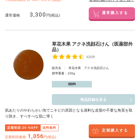
3,300
通常購入する
通常価格
円(税込)
草花木果 アクネ洗顔石けん（医薬部外
品）
426件
販売名 : 草花木果 アクネ洗顔石けん
標準重量：100g
洗顔料
商品詳細を見る
肌あたりのやわらかい泡でニキビの原因となる過剰な皮脂や不要な角質を取
り除き、すべすべな肌に導く
定期初回
20
%OFF
送料無料
定期購入する
1,056
定期初回価格:
円(税込)