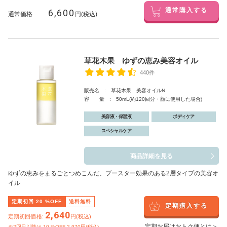
6,600
通常購入する
通常価格
円(税込)
草花木果 ゆずの恵み美容オイル
440件
販売名 : 草花木果 美容オイルN
容 量 : 50mL(約120回分・顔に使用した場合)
美容液・保湿液
ボディケア
スペシャルケア
商品詳細を見る
ゆずの恵みをまるごとつめこんだ、ブースター効果のある2層タイプの美容オ
イル
定期初回
20
%OFF
送料無料
定期購入する
2,640
定期初回価格:
円(税込)
定期お届けおトク便とは＞
※2回目以降は
10
%OFF 2,970円(税込)