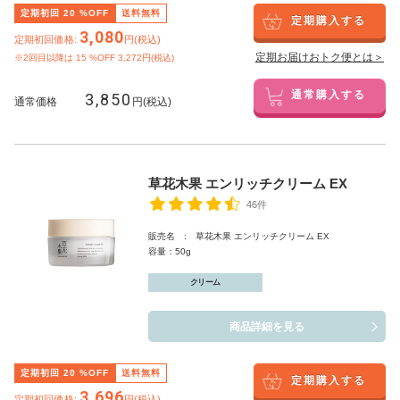
定期初回
20
%OFF
送料無料
定期購入する
3,080
定期初回価格:
円(税込)
定期お届けおトク便とは＞
※2回目以降は
15
%OFF 3,272円(税込)
3,850
通常購入する
通常価格
円(税込)
草花木果 エンリッチクリーム EX
46件
販売名 : 草花木果 エンリッチクリーム EX
容量：50g
クリーム
商品詳細を見る
定期初回
20
%OFF
送料無料
定期購入する
3,696
定期初回価格:
円(税込)