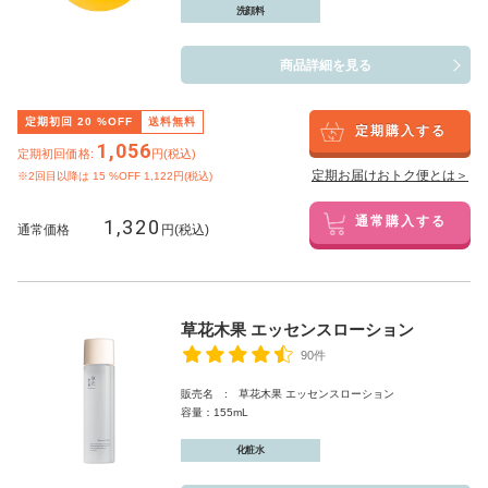
洗顔料
商品詳細を見る
定期初回
20
%OFF
送料無料
定期購入する
1,056
定期初回価格:
円(税込)
定期お届けおトク便とは＞
※2回目以降は
15
%OFF 1,122円(税込)
1,320
通常購入する
通常価格
円(税込)
草花木果 エッセンスローション
90件
販売名 : 草花木果 エッセンスローション
容量：155mL
化粧水