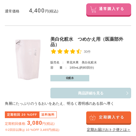
4,400
通常購入する
通常価格
円(税込)
美白化粧水 つめかえ用（医薬部外
品）
30件
販売名 : 草花木果 美白化粧水
容 量 : 160mL(約80回分)
化粧水
商品詳細を見る
角層にたっぷりのうるおいをあたえ、明るく透明感のある肌へ導く
定期初回
20
%OFF
送料無料
定期購入する
3,080
定期初回価格:
円(税込)
定期お届けおトク便とは＞
※2回目以降は
10
%OFF 3,465円(税込)