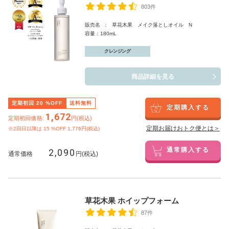
803件
販売名 : 草花木果 メイク落としオイル N
容量：180mL
クレンジング
商品詳細を見る
定期初回
20
%OFF
送料無料
定期購入する
1,672
定期初回価格:
円(税込)
定期お届けおトク便とは＞
※2回目以降は
15
%OFF 1,776円(税込)
2,090
通常購入する
通常価格
円(税込)
草花木果 ホイップフォーム
87件