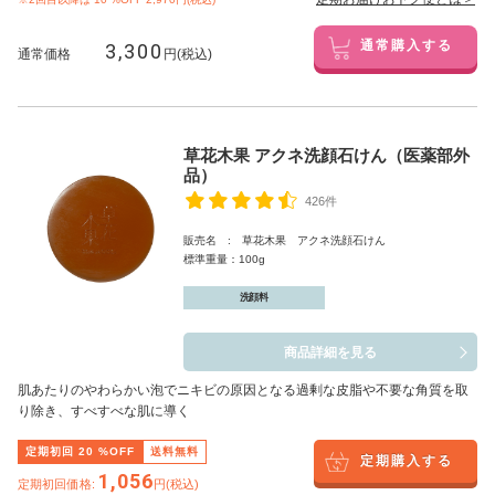
3,300
通常購入する
通常価格
円(税込)
草花木果 アクネ洗顔石けん（医薬部外
品）
426件
販売名 : 草花木果 アクネ洗顔石けん
標準重量：100g
洗顔料
商品詳細を見る
肌あたりのやわらかい泡でニキビの原因となる過剰な皮脂や不要な角質を取
り除き、すべすべな肌に導く
定期初回
20
%OFF
送料無料
定期購入する
1,056
定期初回価格:
円(税込)