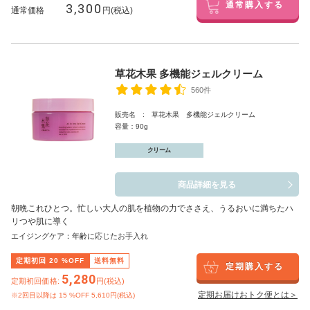
3,300
通常購入する
通常価格
円(税込)
草花木果 多機能ジェルクリーム
560件
販売名 : 草花木果 多機能ジェルクリーム
容量：90g
クリーム
商品詳細を見る
朝晩これひとつ。忙しい大人の肌を植物の力でささえ、うるおいに満ちたハ
リつや肌に導く
エイジングケア：年齢に応じたお手入れ
定期初回
20
%OFF
送料無料
定期購入する
5,280
定期初回価格:
円(税込)
定期お届けおトク便とは＞
※2回目以降は
15
%OFF 5,610円(税込)