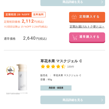
商品詳細を見る
定期初回
20
%OFF
送料無料
定期購入する
2,112
定期初回価格:
円(税込)
定期お届けおトク便とは＞
※2回目以降は
15
%OFF 2,244円(税込)
2,640
通常購入する
通常価格
円(税込)
草花木果 マスクジェル Ｃ
189件
販売名 : 草花木果 マスクジェル Ｃ
容量：90g
美容液・保湿液
商品詳細を見る