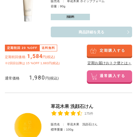
販売名 : 草花木果 ホイップフォーム
容量：90g
洗顔料
商品詳細を見る
定期初回
20
%OFF
送料無料
定期購入する
1,584
定期初回価格:
円(税込)
定期お届けおトク便とは＞
※2回目以降は
15
%OFF 1,683円(税込)
1,980
通常購入する
通常価格
円(税込)
草花木果 洗顔石けん
175件
販売名 : 草花木果 洗顔石けん
標準重量：100g