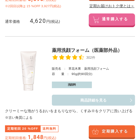
定期お届けおトク便とは＞
※2回目以降は
15
%OFF 3,927円(税込)
4,620
通常購入する
通常価格
円(税込)
薬用洗顔フォーム（医薬部外品）
302件
販売名 : 草花木果 薬用洗顔フォーム
容 量 : 90g(約90回分)
洗顔料
商品詳細を見る
クリーミーな泡がうるおいをまもりながら、くすみ※をクリアに洗い上げる
※古い角質による
定期初回
20
%OFF
送料無料
定期購入する
1,848
定期初回価格:
円(税込)