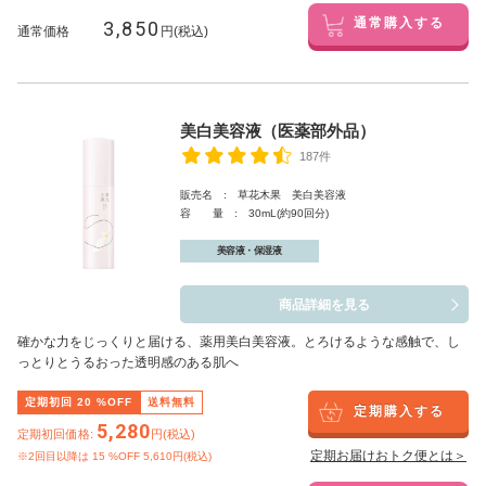
3,850
通常購入する
通常価格
円(税込)
美白美容液（医薬部外品）
187件
販売名 : 草花木果 美白美容液
容 量 : 30mL(約90回分)
美容液・保湿液
商品詳細を見る
確かな力をじっくりと届ける、薬用美白美容液。とろけるような感触で、し
っとりとうるおった透明感のある肌へ
定期初回
20
%OFF
送料無料
定期購入する
5,280
定期初回価格:
円(税込)
定期お届けおトク便とは＞
※2回目以降は
15
%OFF 5,610円(税込)