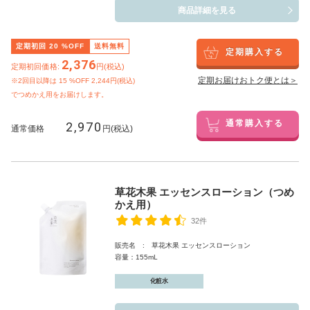
商品詳細を見る
定期初回
20
%OFF
送料無料
定期購入する
2,376
定期初回価格:
円(税込)
定期お届けおトク便とは＞
※2回目以降は
15
%OFF 2,244円(税込)
でつめかえ用をお届けします。
2,970
通常購入する
通常価格
円(税込)
草花木果 エッセンスローション（つめ
かえ用）
32件
販売名 : 草花木果 エッセンスローション
容量：155mL
化粧水