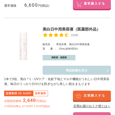
6,600
通常購入する
通常価格
円(税込)
美白日中用美容液（医薬部外品）
233件
販売名 : 草花木果 美白日中用美容液
容 量 : 25mL(約80回分)
美容液・保湿液
商品詳細を見る
1本で3役。美白
＊1
・UVケア・化粧下地とマルチ機能がうれしい日中用美容
液。毎日のうっかり日やけを防ぎながら美しい肌をまもります
定期初回
20
%OFF
送料無料
定期購入する
2,640
定期初回価格:
円(税込)
定期お届けおトク便とは＞
※2回目以降は
10
%OFF 2,970円(税込)