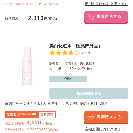
定期お届けおトク便とは＞
※2回目以降は
10
%OFF 2,079円(税込)
2,310
通常購入する
通常価格
円(税込)
美白化粧水（医薬部外品）
209件
販売名 : 草花木果 美白化粧水
容 量 : 180mL(約90回分)
化粧水
商品詳細を見る
角層にたっぷりのうるおいを与え、明るく透明感のある肌へ導く
定期初回
20
%OFF
送料無料
定期購入する
3,520
定期初回価格:
円(税込)
定期お届けおトク便とは＞
※2回目以降は
10
%OFF 3,960円(税込)