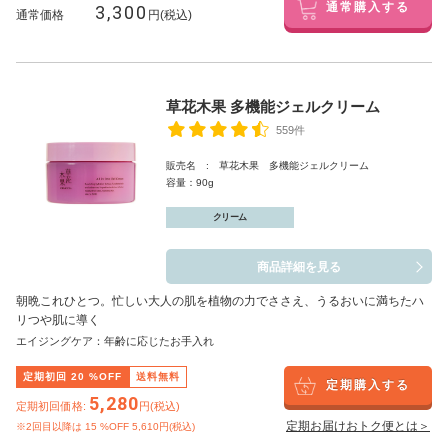
3,300
通常購入する
通常価格
円(税込)
草花木果 多機能ジェルクリーム
559件
販売名 : 草花木果 多機能ジェルクリーム
容量：90g
クリーム
商品詳細を見る
朝晩これひとつ。忙しい大人の肌を植物の力でささえ、うるおいに満ちたハ
リつや肌に導く
エイジングケア：年齢に応じたお手入れ
定期初回
20
%OFF
送料無料
定期購入する
5,280
定期初回価格:
円(税込)
定期お届けおトク便とは＞
※2回目以降は
15
%OFF 5,610円(税込)