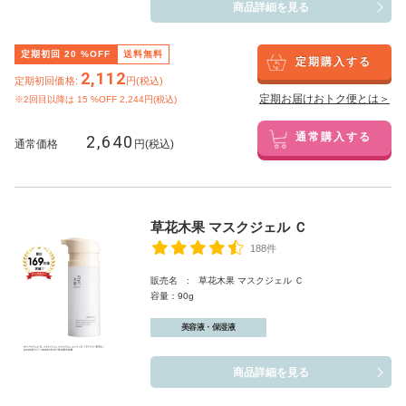
商品詳細を見る
定期初回
20
%OFF
送料無料
定期購入する
2,112
定期初回価格:
円(税込)
定期お届けおトク便とは＞
※2回目以降は
15
%OFF 2,244円(税込)
2,640
通常購入する
通常価格
円(税込)
草花木果 マスクジェル Ｃ
188件
販売名 : 草花木果 マスクジェル Ｃ
容量：90g
美容液・保湿液
商品詳細を見る