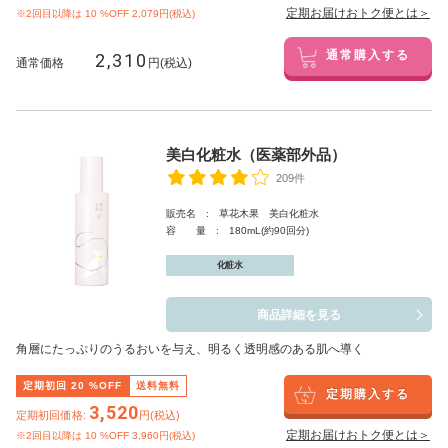
定期お届けおトク便とは＞
※2回目以降は
10
%OFF 2,079円(税込)
2,310
通常購入する
通常価格
円(税込)
美白化粧水（医薬部外品）
209件
販売名 : 草花木果 美白化粧水
容 量 : 180mL(約90回分)
化粧水
商品詳細を見る
角層にたっぷりのうるおいを与え、明るく透明感のある肌へ導く
定期初回
20
%OFF
送料無料
定期購入する
3,520
定期初回価格:
円(税込)
定期お届けおトク便とは＞
※2回目以降は
10
%OFF 3,960円(税込)