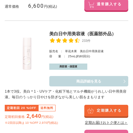
6,600
通常購入する
通常価格
円(税込)
美白日中用美容液（医薬部外品）
233件
販売名 : 草花木果 美白日中用美容液
容 量 : 25mL(約80回分)
美容液・保湿液
商品詳細を見る
1本で3役。美白
＊1
・UVケア・化粧下地とマルチ機能がうれしい日中用美容
液。毎日のうっかり日やけを防ぎながら美しい肌をまもります
定期初回
20
%OFF
送料無料
定期購入する
2,640
定期初回価格:
円(税込)
定期お届けおトク便とは＞
※2回目以降は
10
%OFF 2,970円(税込)