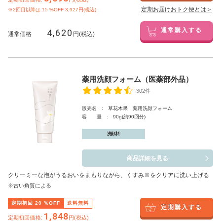
定期お届けおトク便とは＞
※2回目以降は
15
%OFF 3,927円(税込)
4,620
通常購入する
通常価格
円(税込)
薬用洗顔フォーム（医薬部外品）
302件
販売名 : 草花木果 薬用洗顔フォーム
容 量 : 90g(約90回分)
洗顔料
商品詳細を見る
クリーミーな泡がうるおいをまもりながら、くすみ※をクリアに洗い上げる
※古い角質による
定期初回
20
%OFF
送料無料
定期購入する
1,848
定期初回価格:
円(税込)