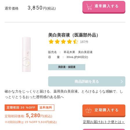
3,850
通常購入する
通常価格
円(税込)
美白美容液（医薬部外品）
187件
販売名 : 草花木果 美白美容液
容 量 : 30mL(約90回分)
美容液・保湿液
商品詳細を見る
確かな力をじっくりと届ける、薬用美白美容液。とろけるような感触で、し
っとりとうるおった透明感のある肌へ
定期初回
20
%OFF
送料無料
定期購入する
5,280
定期初回価格:
円(税込)
定期お届けおトク便とは＞
※2回目以降は
15
%OFF 5,610円(税込)