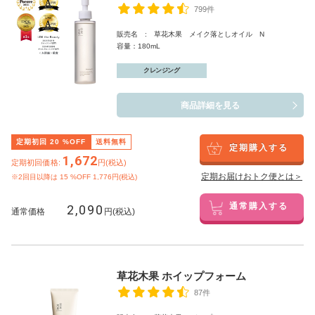
799件
販売名 : 草花木果 メイク落としオイル N
容量：180mL
クレンジング
商品詳細を見る
定期初回
20
%OFF
送料無料
定期購入する
1,672
定期初回価格:
円(税込)
定期お届けおトク便とは＞
※2回目以降は
15
%OFF 1,776円(税込)
2,090
通常購入する
通常価格
円(税込)
草花木果 ホイップフォーム
87件