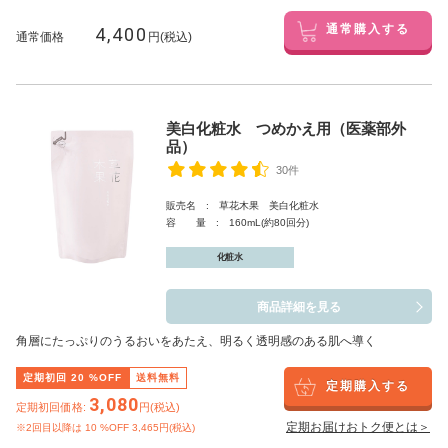
4,400
通常購入する
通常価格
円(税込)
美白化粧水 つめかえ用（医薬部外
品）
30件
販売名 : 草花木果 美白化粧水
容 量 : 160mL(約80回分)
化粧水
商品詳細を見る
角層にたっぷりのうるおいをあたえ、明るく透明感のある肌へ導く
定期初回
20
%OFF
送料無料
定期購入する
3,080
定期初回価格:
円(税込)
定期お届けおトク便とは＞
※2回目以降は
10
%OFF 3,465円(税込)