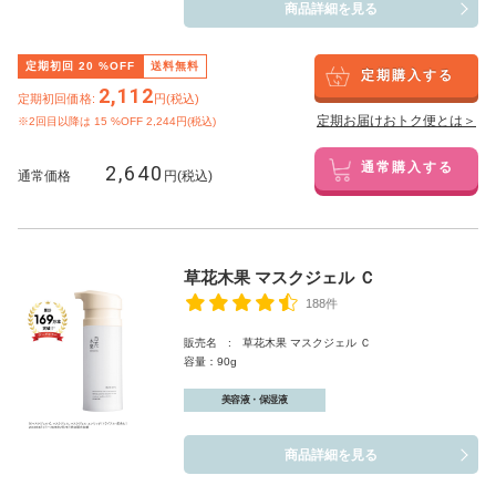
商品詳細を見る
定期初回
20
%OFF
送料無料
定期購入する
2,112
定期初回価格:
円(税込)
定期お届けおトク便とは＞
※2回目以降は
15
%OFF 2,244円(税込)
2,640
通常購入する
通常価格
円(税込)
草花木果 マスクジェル Ｃ
188件
販売名 : 草花木果 マスクジェル Ｃ
容量：90g
美容液・保湿液
商品詳細を見る