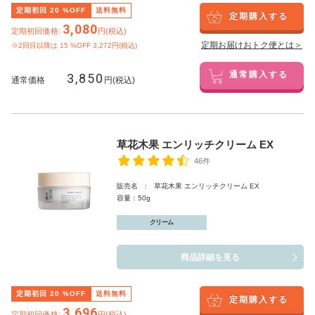
定期初回
20
%OFF
送料無料
定期購入する
3,080
定期初回価格:
円(税込)
定期お届けおトク便とは＞
※2回目以降は
15
%OFF 3,272円(税込)
3,850
通常購入する
通常価格
円(税込)
草花木果 エンリッチクリーム EX
46件
販売名 : 草花木果 エンリッチクリーム EX
容量：50g
クリーム
商品詳細を見る
定期初回
20
%OFF
送料無料
定期購入する
3,696
定期初回価格:
円(税込)