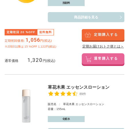
洗顔料
商品詳細を見る
定期初回
20
%OFF
送料無料
定期購入する
1,056
定期初回価格:
円(税込)
定期お届けおトク便とは＞
※2回目以降は
15
%OFF 1,122円(税込)
1,320
通常購入する
通常価格
円(税込)
草花木果 エッセンスローション
89件
販売名 : 草花木果 エッセンスローション
容量：155mL
化粧水