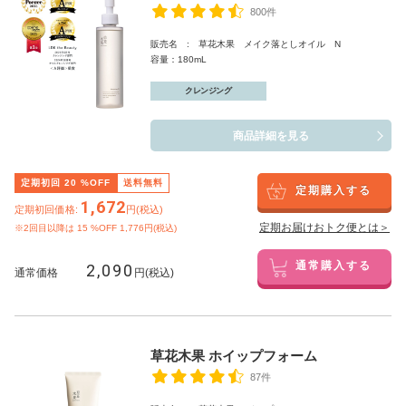
800件
販売名 : 草花木果 メイク落としオイル N
容量：180mL
クレンジング
商品詳細を見る
定期初回
20
%OFF
送料無料
定期購入する
1,672
定期初回価格:
円(税込)
定期お届けおトク便とは＞
※2回目以降は
15
%OFF 1,776円(税込)
2,090
通常購入する
通常価格
円(税込)
草花木果 ホイップフォーム
87件