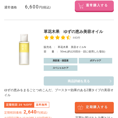
6,600
通常購入する
通常価格
円(税込)
草花木果 ゆずの恵み美容オイル
440件
販売名 : 草花木果 美容オイルN
容 量 : 50mL(約120回分・顔に使用した場合)
美容液・保湿液
ボディケア
スペシャルケア
商品詳細を見る
ゆずの恵みをまるごとつめこんだ、ブースター効果のある2層タイプの美容オ
イル
定期初回
20
%OFF
送料無料
定期購入する
2,640
定期初回価格:
円(税込)
定期お届けおトク便とは＞
※2回目以降は
10
%OFF 2,970円(税込)