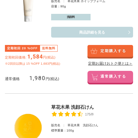
販売名 : 草花木果 ホイップフォーム
容量：90g
洗顔料
商品詳細を見る
定期初回
20
%OFF
送料無料
定期購入する
1,584
定期初回価格:
円(税込)
定期お届けおトク便とは＞
※2回目以降は
15
%OFF 1,683円(税込)
1,980
通常購入する
通常価格
円(税込)
草花木果 洗顔石けん
175件
販売名 : 草花木果 洗顔石けん
標準重量：100g