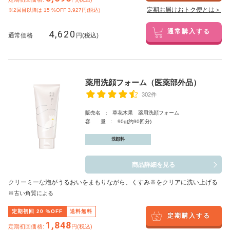
定期お届けおトク便とは＞
※2回目以降は
15
%OFF 3,927円(税込)
4,620
通常購入する
通常価格
円(税込)
薬用洗顔フォーム（医薬部外品）
302件
販売名 : 草花木果 薬用洗顔フォーム
容 量 : 90g(約90回分)
洗顔料
商品詳細を見る
クリーミーな泡がうるおいをまもりながら、くすみ※をクリアに洗い上げる
※古い角質による
定期初回
20
%OFF
送料無料
定期購入する
1,848
定期初回価格:
円(税込)