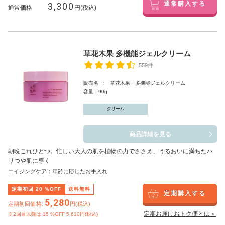
3,300
通常購入する
通常価格
円(税込)
草花木果 多機能ジェルクリーム
559件
販売名 : 草花木果 多機能ジェルクリーム
容量：90g
クリーム
商品詳細を見る
朝晩これひとつ。忙しい大人の肌を植物の力でささえ、うるおいに満ちたハ
リつや肌に導く
エイジングケア：年齢に応じたお手入れ
定期初回
20
%OFF
送料無料
定期購入する
5,280
定期初回価格:
円(税込)
定期お届けおトク便とは＞
※2回目以降は
15
%OFF 5,610円(税込)