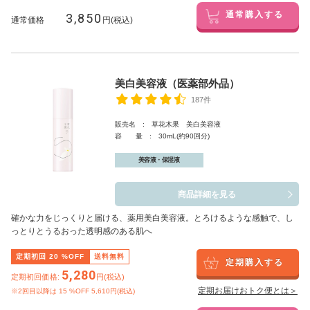
3,850
通常購入する
通常価格
円(税込)
美白美容液（医薬部外品）
187件
販売名 : 草花木果 美白美容液
容 量 : 30mL(約90回分)
美容液・保湿液
商品詳細を見る
確かな力をじっくりと届ける、薬用美白美容液。とろけるような感触で、し
っとりとうるおった透明感のある肌へ
定期初回
20
%OFF
送料無料
定期購入する
5,280
定期初回価格:
円(税込)
定期お届けおトク便とは＞
※2回目以降は
15
%OFF 5,610円(税込)