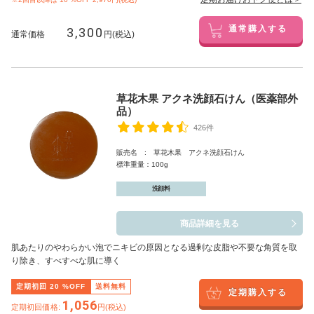
3,300
通常購入する
通常価格
円(税込)
草花木果 アクネ洗顔石けん（医薬部外
品）
426件
販売名 : 草花木果 アクネ洗顔石けん
標準重量：100g
洗顔料
商品詳細を見る
肌あたりのやわらかい泡でニキビの原因となる過剰な皮脂や不要な角質を取
り除き、すべすべな肌に導く
定期初回
20
%OFF
送料無料
定期購入する
1,056
定期初回価格:
円(税込)