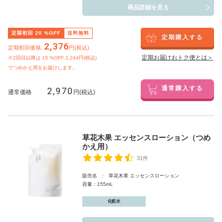
商品詳細を見る
定期初回
20
%OFF
送料無料
定期購入する
2,376
定期初回価格:
円(税込)
定期お届けおトク便とは＞
※2回目以降は
15
%OFF 2,244円(税込)
でつめかえ用をお届けします。
2,970
通常購入する
通常価格
円(税込)
草花木果 エッセンスローション（つめ
かえ用）
31件
販売名 : 草花木果 エッセンスローション
容量：155mL
化粧水