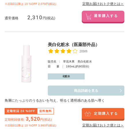
定期お届けおトク便とは＞
※2回目以降は
10
%OFF 2,079円(税込)
2,310
通常購入する
通常価格
円(税込)
美白化粧水（医薬部外品）
209件
販売名 : 草花木果 美白化粧水
容 量 : 180mL(約90回分)
化粧水
商品詳細を見る
角層にたっぷりのうるおいを与え、明るく透明感のある肌へ導く
定期初回
20
%OFF
送料無料
定期購入する
3,520
定期初回価格:
円(税込)
定期お届けおトク便とは＞
※2回目以降は
10
%OFF 3,960円(税込)