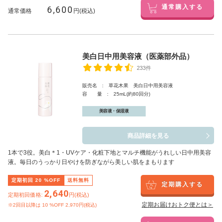
6,600
通常購入する
通常価格
円(税込)
美白日中用美容液（医薬部外品）
233件
販売名 : 草花木果 美白日中用美容液
容 量 : 25mL(約80回分)
美容液・保湿液
商品詳細を見る
1本で3役。美白
＊1
・UVケア・化粧下地とマルチ機能がうれしい日中用美容
液。毎日のうっかり日やけを防ぎながら美しい肌をまもります
定期初回
20
%OFF
送料無料
定期購入する
2,640
定期初回価格:
円(税込)
定期お届けおトク便とは＞
※2回目以降は
10
%OFF 2,970円(税込)