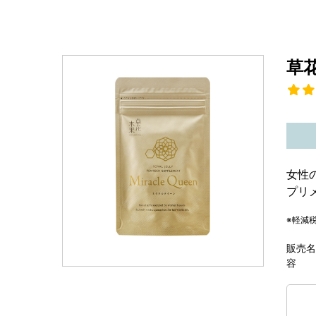
草
女性
プリ
※軽減
販売名
容 量