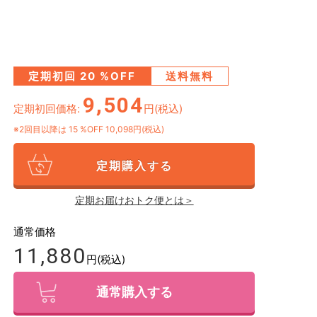
定期初回
20
%OFF
送料無料
9,504
定期初回価格:
円(税込)
※2回目以降は
15
%OFF 10,098円(税込)
定期購入する
定期お届けおトク便とは＞
通常価格
11,880
円(税込)
通常購入する