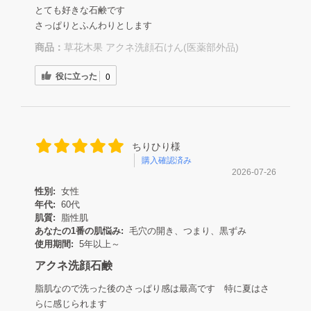
とても好きな石鹸です
さっぱりとふんわりとします
商品：
草花木果 アクネ洗顔石けん(医薬部外品)
役に立った
0
ちりひり様
購入確認済み
2026-07-26
性別:
女性
年代:
60代
肌質:
脂性肌
あなたの1番の肌悩み:
毛穴の開き、つまり、黒ずみ
使用期間:
5年以上～
アクネ洗顔石鹸
脂肌なので洗った後のさっぱり感は最高です 特に夏はさ
らに感じられます