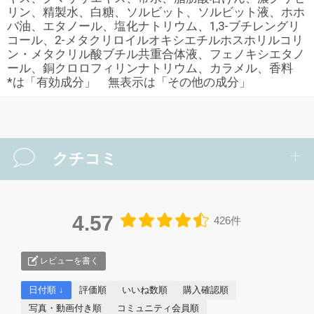
リン、精製水、白糖、ソルビット、ソルビット液、ホホ
バ油、エタノール、塩化ナトリウム、1,3-ブチレングリ
コール、2-メタクリロイルオキシエチルホスホリルコリ
ン・メタクリル酸ブチル共重合体液、フェノキシエタノ
ール、銅クロロフィリンナトリウム、カラメル、香料
*は「有効成分」 無表示は「その他の成分」
クチコミ
4.57
426件
レビューを書く
日付順 ↓
評価順
いいね数順
購入確認順
写真・動画付き順
コミュニティ会員順