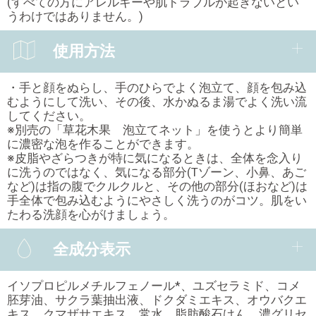
(すべての方にアレルギーや肌トラブルが起きないとい
うわけではありません。)
使用方法
・手と顔をぬらし、手のひらでよく泡立て、顔を包み込
むようにして洗い、その後、水かぬるま湯でよく洗い流
してください。
※別売の「草花木果 泡立てネット」を使うとより簡単
に濃密な泡を作ることができます。
※皮脂やざらつきが特に気になるときは、全体を念入り
に洗うのではなく、気になる部分(Tゾーン、小鼻、あご
など)は指の腹でクルクルと、その他の部分(ほおなど)は
手全体で包み込むようにやさしく洗うのがコツ。肌をい
たわる洗顔を心がけましょう。
全成分表示
イソプロピルメチルフェノール*、ユズセラミド、コメ
胚芽油、サクラ葉抽出液、ドクダミエキス、オウバクエ
キス、クマザサエキス、常水、脂肪酸石けん、濃グリセ