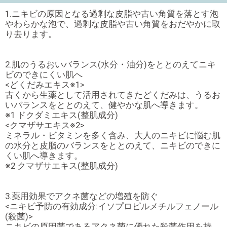
1.ニキビの原因となる過剰な皮脂や古い角質を落とす泡
やわらかな泡で、過剰な皮脂や古い角質をおだやかに取
り去ります。
2.肌のうるおいバランス(水分・油分)をととのえてニキ
ビのできにくい肌へ
<どくだみエキス※1>
古くから生薬として活用されてきたどくだみは、うるお
いバランスをととのえて、健やかな肌へ導きます。
※1 ドクダミエキス(整肌成分)
<クマザサエキス※2>
ミネラル・ビタミンを多く含み、大人のニキビに悩む肌
の水分と皮脂のバランスをととのえて、ニキビのできに
くい肌へ導きます。
※2 クマザサエキス(整肌成分)
3.薬用効果でアクネ菌などの増殖を防ぐ
<ニキビ予防の有効成分:イソプロピルメチルフェノール
(殺菌)>
ニキビの原因菌であるアクネ菌に優れた殺菌作用を持