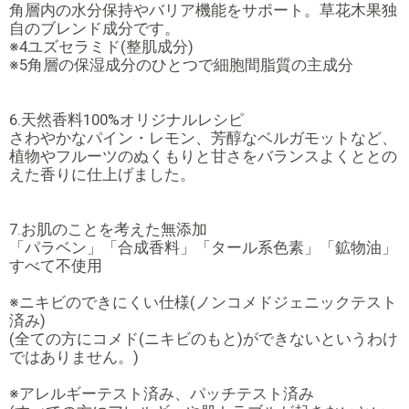
角層内の水分保持やバリア機能をサポート。草花木果独
自のブレンド成分です。
※4ユズセラミド(整肌成分)
※5角層の保湿成分のひとつで細胞間脂質の主成分
6.天然香料100%オリジナルレシピ
さわやかなパイン・レモン、芳醇なベルガモットなど、
植物やフルーツのぬくもりと甘さをバランスよくととの
えた香りに仕上げました。
7.お肌のことを考えた無添加
「パラベン」「合成香料」「タール系色素」「鉱物油」
すべて不使用
※ニキビのできにくい仕様(ノンコメドジェニックテスト
済み)
(全ての方にコメド(ニキビのもと)ができないというわけ
ではありません。)
※アレルギーテスト済み、パッチテスト済み