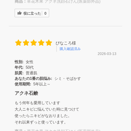
商品：
草花木果 アクネ洗顔石けん(医薬部外品)
役に立った
0
ぴなころ様
購入確認済み
2026-03-13
性別:
女性
年代:
50代
肌質:
普通肌
あなたの1番の肌悩み:
シミ・そばかす
使用期間:
5年以上～
アクネ石鹸
もう何年も愛用しています
大人ニキビに悩んでいた時に見つけて
使ったらニキビがなおりました。
それ以来ずっと使っています。