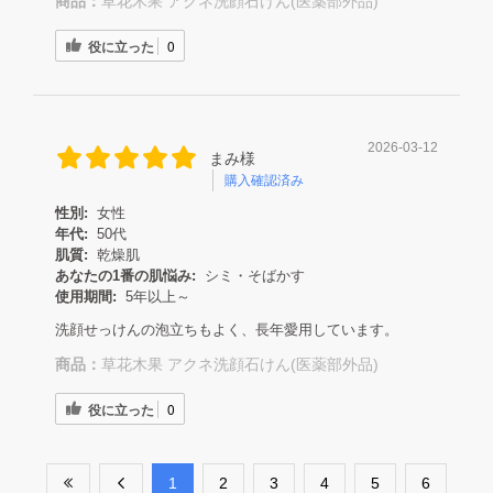
商品：
草花木果 アクネ洗顔石けん(医薬部外品)
役に立った
0
2026-03-12
まみ様
購入確認済み
性別:
女性
年代:
50代
肌質:
乾燥肌
あなたの1番の肌悩み:
シミ・そばかす
使用期間:
5年以上～
洗顔せっけんの泡立ちもよく、長年愛用しています。
商品：
草花木果 アクネ洗顔石けん(医薬部外品)
役に立った
0
​1
​2
​3
​4
​5
​6