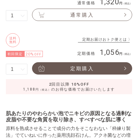
1,320
通常価格
（税込）
通常購入
送料
定期お届けおトク便とは 〉
無料
1,056
定期価格
20%
初回限定
OFF
（税込）
定期購入
2回目以降 10%OFF
1,188
のお得な価格でお届けいたします
円
（税込）
肌あたりのやわらかい泡でニキビの原因となる過剰な
皮脂や不要な角質を取り除き、すべすべな肌に導く
原料を熟成させることで成分の力をそこなわない「枠練り製
法」でていねいに作った薬用洗顔石けん。アクネ菌などの増