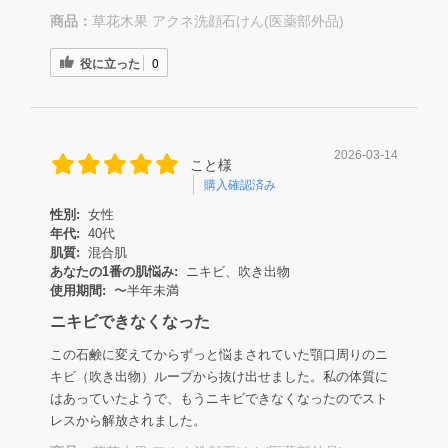
商品：
草花木果 アクネ洗顔石けん(医薬部外品)
役に立った
0
2026-03-14
こと様
購入確認済み
性別:
女性
年代:
40代
肌質:
混合肌
あなたの1番の肌悩み:
ニキビ、吹き出物
使用期間:
〜半年未満
ニキビできなくなった
この石鹸に変えてからずっと悩まされていた顎口周りのニ
キビ（吹き出物）ループから抜け出せました。私の体質に
はあっていたようで、もうニキビできなくなったのでスト
レスから解放されました。