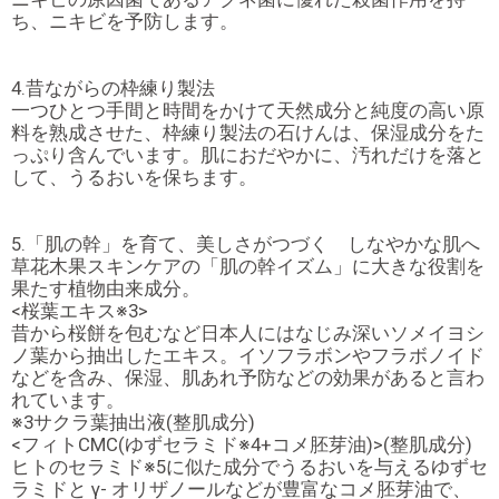
ち、ニキビを予防します。
4.昔ながらの枠練り製法
一つひとつ手間と時間をかけて天然成分と純度の高い原
料を熟成させた、枠練り製法の石けんは、保湿成分をた
っぷり含んでいます。肌におだやかに、汚れだけを落と
して、うるおいを保ちます。
5.「肌の幹」を育て、美しさがつづく しなやかな肌へ
草花木果スキンケアの「肌の幹イズム」に大きな役割を
果たす植物由来成分。
<桜葉エキス※3>
昔から桜餅を包むなど日本人にはなじみ深いソメイヨシ
ノ葉から抽出したエキス。イソフラボンやフラボノイド
などを含み、保湿、肌あれ予防などの効果があると言わ
れています。
※3サクラ葉抽出液(整肌成分)
<フィトCMC(ゆずセラミド※4+コメ胚芽油)>(整肌成分)
ヒトのセラミド※5に似た成分でうるおいを与えるゆずセ
ラミドと γ- オリザノールなどが豊富なコメ胚芽油で、