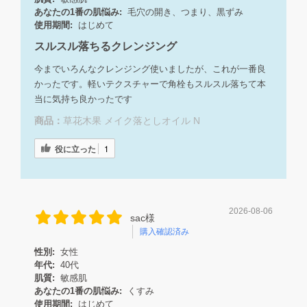
あなたの1番の肌悩み:
毛穴の開き、つまり、黒ずみ
使用期間:
はじめて
スルスル落ちるクレンジング
今までいろんなクレンジング使いましたが、これが一番良
かったです。軽いテクスチャーで角栓もスルスル落ちて本
当に気持ち良かったです
商品：
草花木果 メイク落としオイル N
役に立った
1
2026-08-06
sac様
購入確認済み
性別:
女性
年代:
40代
肌質:
敏感肌
あなたの1番の肌悩み:
くすみ
使用期間:
はじめて