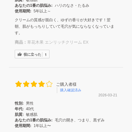
あなたの1番の肌悩み:
ハリのなさ・たるみ
使用期間:
5年以上～
クリームの質感が面白く、ゆずの香りが大好きです！翌
朝、肌がもっちりしていて毛穴が気にならなくなっていま
す。
商品：
草花木果 エンリッチクリーム EX
役に立った
1
ご購入者様
購入確認済み
2026-03-21
性別:
男性
年代:
40代
肌質:
敏感肌
あなたの1番の肌悩み:
毛穴の開き、つまり、黒ずみ
使用期間:
1年以上〜