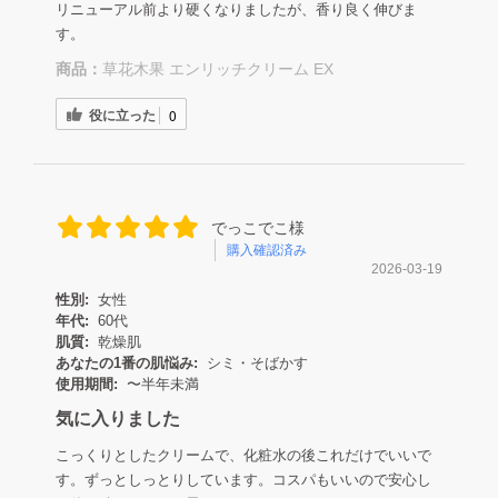
リニューアル前より硬くなりましたが、香り良く伸びま
す。
商品：
草花木果 エンリッチクリーム EX
役に立った
0
でっこでこ様
購入確認済み
2026-03-19
性別:
女性
年代:
60代
肌質:
乾燥肌
あなたの1番の肌悩み:
シミ・そばかす
使用期間:
〜半年未満
気に入りました
こっくりとしたクリームで、化粧水の後これだけでいいで
す。ずっとしっとりしています。コスパもいいので安心し