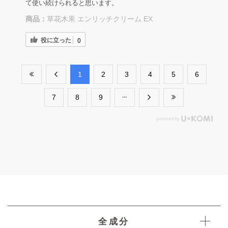
て使い続けられると思います。
商品：
草花木果 エンリッチクリーム EX
役に立った
0
​1
​2
​3
​4
​5
​6
​7
​8
​9
全成分