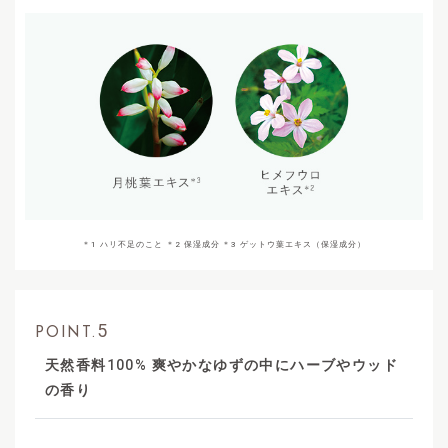
＊1 ハリ不足のこと ＊2 保湿成分 ＊3 ゲットウ葉エキス（保湿成分）
5
POINT.
天然香料
100%
爽やかなゆずの中にハーブやウッド
の香り