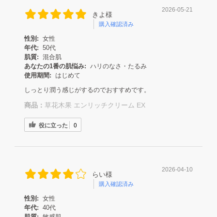
2026-05-21
きよ様
購入確認済み
性別:
女性
年代:
50代
肌質:
混合肌
あなたの1番の肌悩み:
ハリのなさ・たるみ
使用期間:
はじめて
しっとり潤う感じがするのでおすすめです。
商品：
草花木果 エンリッチクリーム EX
役に立った
0
2026-04-10
らい様
購入確認済み
性別:
女性
年代:
40代
肌質:
敏感肌