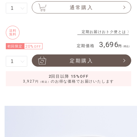
通常購入
送料
定期お届けおトク便とは 〉
無料
3,696
定期価格
20%
初回限定
OFF
（税込）
定期購入
2回目以降 15%OFF
3,927
のお得な価格でお届けいたします
円
（税込）