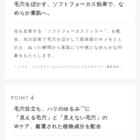
毛穴をぼかす、ソフトフォーカス効果で、な
めらか素肌へ。
＊
光を反射する「ソフトフォーカスフィラー
」を配
合。光の反射で毛穴をぼかして肌表面のキメをとと
のえ、ぬった瞬間から素肌につや感となめらかな印
象をもたらします。
＊ シリカ、（ジメチコン／ビニルジメチコン）クロスポリマー（整肌成分）
4
POINT.
＊1
毛穴目立ち、ハリのゆるみ
に
「見える毛穴」と「見えない毛穴」の
W
ケア、厳選された植物成分を配合