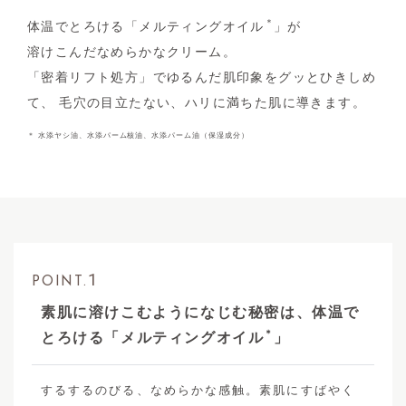
＊
体温でとろける「メルティングオイル
」が
溶けこんだなめらかなクリーム。
「密着リフト処方」でゆるんだ肌印象をグッとひきしめ
て、
毛穴の目立たない、ハリに満ちた肌に導きます。
＊ 水添ヤシ油、水添パーム核油、水添パーム油（保湿成分）
1
POINT.
素肌に溶けこむようになじむ秘密は、体温で
＊
とろける「メルティングオイル
」
するするのびる、なめらかな感触。素肌にすばやく