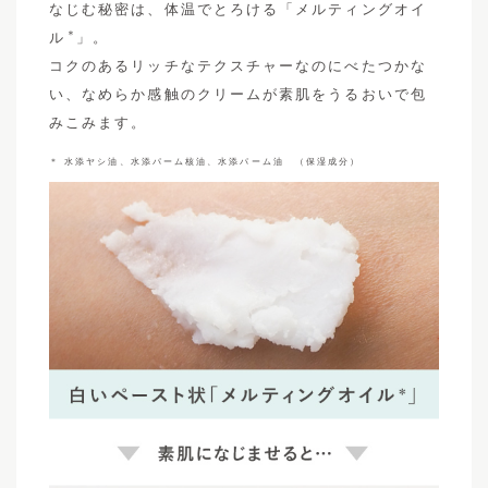
なじむ秘密は、体温でとろける「メルティングオイ
＊
ル
」。
コクのあるリッチなテクスチャーなのにべたつかな
い、なめらか感触のクリームが素肌をうるおいで包
みこみます。
＊ 水添ヤシ油、水添パーム核油、水添パーム油 （保湿成分）