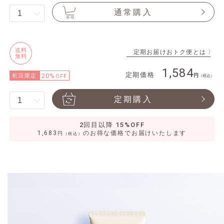
通常購入
送料
定期お届けおトク便とは 〉
無料
1,584
定期価格
20%
初回限定
OFF
（税込）
定期購入
2回目以降 15%OFF
1,683
のお得な価格でお届けいたします
円
（税込）