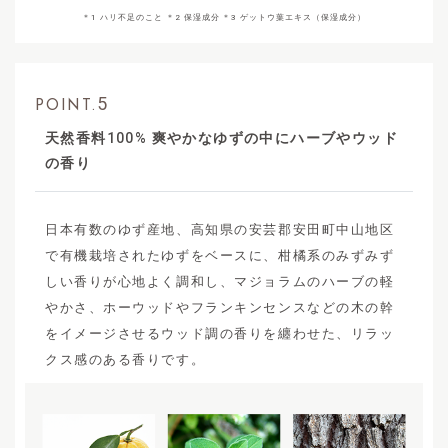
＊1 ハリ不足のこと ＊2 保湿成分 ＊3 ゲットウ葉エキス（保湿成分）
5
POINT.
天然香料
100%
爽やかなゆずの中にハーブやウッド
の香り
日本有数のゆず産地、高知県の安芸郡安田町中山地区
で有機栽培されたゆずをベースに、柑橘系のみずみず
しい香りが心地よく調和し、マジョラムのハーブの軽
やかさ、ホーウッドやフランキンセンスなどの木の幹
をイメージさせるウッド調の香りを纏わせた、リラッ
クス感のある香りです。