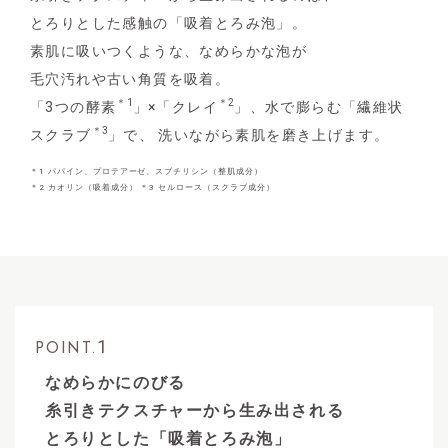
とろりとした感触の「吸着とろみ泡」。
素肌に吸いつくような、なめらかな泡が
毛穴汚れや古い角質を吸着。
＊1
＊2
「3つの酵素
」×「クレイ
」、水で膨らむ「繊維状
＊3
スクラブ
」で、
洗いながら素肌を磨き上げます。
＊1 パパイン、プロテアーゼ、スブチリシン（整肌成分）
＊2 カオリン（吸着成分） ＊3 セルロース（スクラブ成分）
1
POINT.
なめらかにのびる
糸引きテクスチャーから生み出される
とろりとした「吸着とろみ泡」