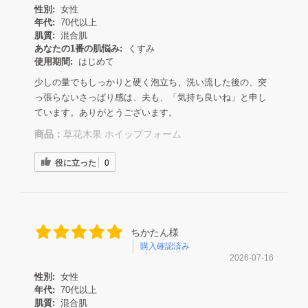
性別:
女性
年代:
70代以上
肌質:
混合肌
あなたの1番の肌悩み:
くすみ
使用期間:
はじめて
少しの量でもしっかりと硬く泡立ち、洗い流した後の、突
っ張らないさっぱり感は、夫も、「気持ち良いね」と申し
ています。ありがとうございます。
商品：
草花木果 ホイップフォーム
役に立った
0
ちかたん様
購入確認済み
2026-07-16
性別:
女性
年代:
70代以上
肌質:
混合肌