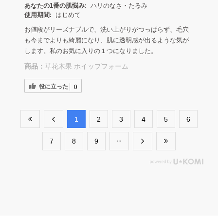
あなたの1番の肌悩み:
ハリのなさ・たるみ
使用期間:
はじめて
お値段がリーズナブルで、洗い上がりがつっぱらず、毛穴
も今までよりも綺麗になり、肌に透明感が出るような気が
します。私のお気に入りの１つになりました。
商品：
草花木果 ホイップフォーム
役に立った
0
​1
​2
​3
​4
​5
​6
​7
​8
​9