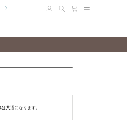
便
典は共通になります。